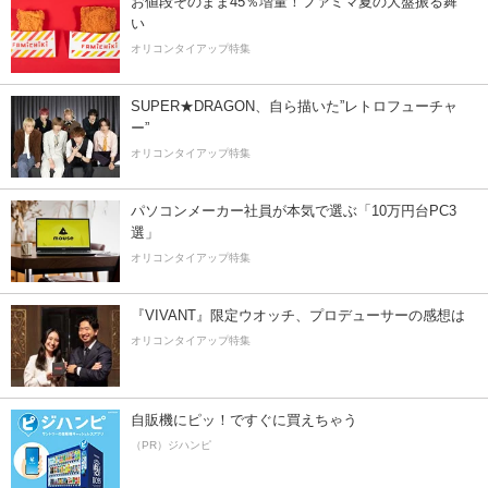
お値段そのまま45％増量！ファミマ夏の大盤振る舞
い
オリコンタイアップ特集
SUPER★DRAGON、自ら描いた”レトロフューチャ
ー”
オリコンタイアップ特集
パソコンメーカー社員が本気で選ぶ「10万円台PC3
選」
オリコンタイアップ特集
『VIVANT』限定ウオッチ、プロデューサーの感想は
オリコンタイアップ特集
自販機にピッ！ですぐに買えちゃう
（PR）ジハンピ