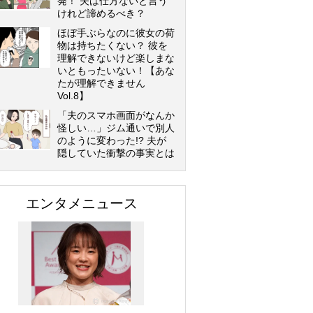
発！ 夫は仕方ないと言う
けれど諦めるべき？
ほぼ手ぶらなのに彼女の荷
物は持ちたくない？ 彼を
理解できないけど楽しまな
いともったいない！【あな
たが理解できません
Vol.8】
「夫のスマホ画面がなんか
怪しい…」ジム通いで別人
のように変わった!? 夫が
隠していた衝撃の事実とは
エンタメニュース