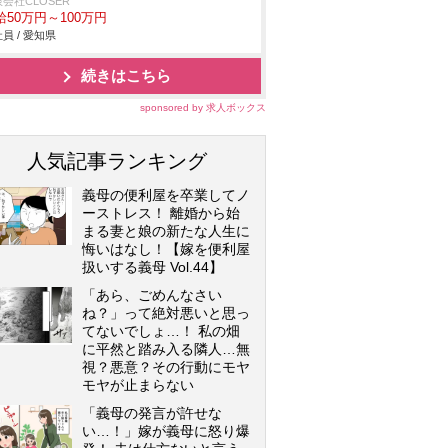
会社CLOSER
給50万円～100万円
員 / 愛知県
続きはこちら
sponsored by 求人ボックス
人気記事ランキング
義母の便利屋を卒業してノ
ーストレス！ 離婚から始
まる妻と娘の新たな人生に
悔いはなし！【嫁を便利屋
扱いする義母 Vol.44】
「あら、ごめんなさい
ね？」って絶対悪いと思っ
てないでしょ…！ 私の畑
に平然と踏み入る隣人…無
視？悪意？その行動にモヤ
モヤが止まらない
「義母の発言が許せな
い…！」嫁が義母に怒り爆