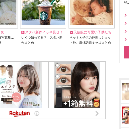
登
とめ
スタバ新作イッキ見せ！
天使級に可愛い子供たち
猫写真集…
いくつ知ってる？ スタバ新
ペットと子供の仲良しショッ
リ
作まとめ
ト他、SNS話題キッズまとめ