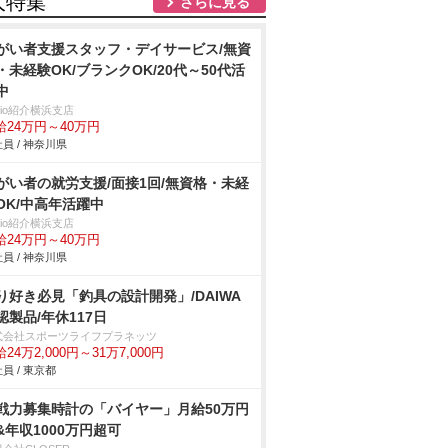
人特集
さらに見る
がい者支援スタッフ・デイサービス/無資
・未経験OK/ブランクOK/20代～50代活
中
trio紹介横浜支店
給24万円～40万円
員 / 神奈川県
がい者の就労支援/面接1回/無資格・未経
OK/中高年活躍中
trio紹介横浜支店
給24万円～40万円
員 / 神奈川県
り好き必見「釣具の設計開発」/DAIWA
認製品/年休117日
式会社スポーツライフプラネッツ
24万2,000円～31万7,000円
員 / 東京都
戦力募集時計の「バイヤー」月給50万円
&年収1000万円超可