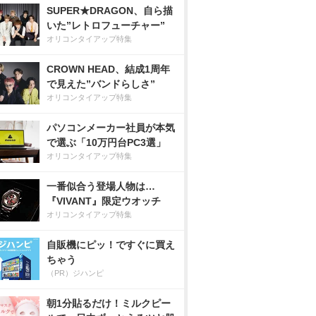
SUPER★DRAGON、自ら描
いた”レトロフューチャー”
オリコンタイアップ特集
CROWN HEAD、結成1周年
で見えた”バンドらしさ”
オリコンタイアップ特集
パソコンメーカー社員が本気
で選ぶ「10万円台PC3選」
オリコンタイアップ特集
一番似合う登場人物は…
『VIVANT』限定ウオッチ
オリコンタイアップ特集
自販機にピッ！ですぐに買え
ちゃう
（PR）ジハンピ
朝1分貼るだけ！ミルクピー