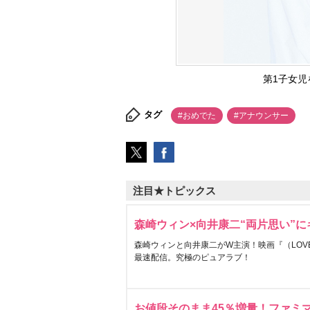
第1子女
タグ
#おめでた
#アナウンサー
注目★トピックス
森崎ウィン×向井康二“両片思い”
森崎ウィンと向井康二がW主演！映画『（LOVE S
最速配信。究極のピュアラブ！
お値段そのまま45％増量！ファミ