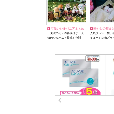
可愛いシルバニアまとめ
癒やしの猫ま
『鬼滅の刃』の再現ほか、人
人気タレント猫、
気のシルバニア投稿を公開
キュートな猫ズラ