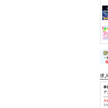
求
事
ア
Me
月
正社