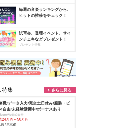
毎週の音楽ランキングから、
ヒットの推移をチェック！
試写会、登壇イベント、サイ
ンチェキなどプレゼント！
プレゼント特集
人特集
さらに見る
務職/データ入力/完全土日休み/服装・ピ
ス自由/未経験活躍中/ボーナスあり
illeureVie株式会社
給24万円～50万円
員 / 東京都