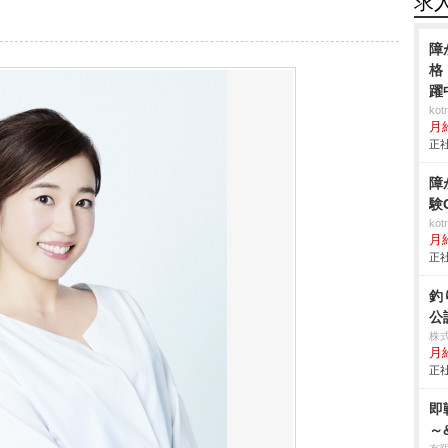
求
障
格
躍
ko
月
正社
障
験
ko
月
正社
釣
公
株
月給
正社
即
～