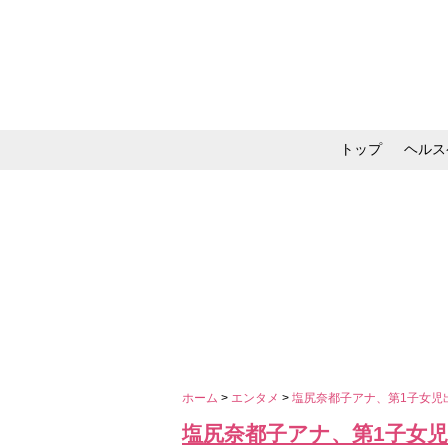
トップ
ヘルス
メイク・コスメ・スキ
ホーム
>
エンタメ
>
塩尻奈都子アナ、第1子女児
塩尻奈都子アナ、第1子女