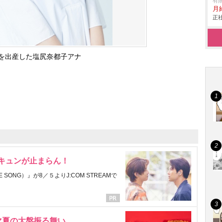
有限
月
正社
児を出産した塩尻奈都子アナ
にキュンが止まらん！
ONG）』が8／５よりJ:COM STREAMで
マ夏の大盤振る舞い