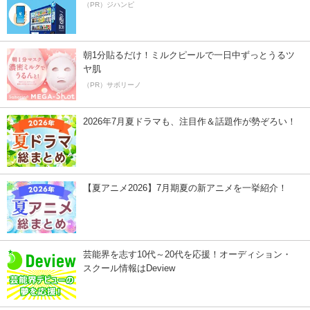
（PR）ジハンピ
朝1分貼るだけ！ミルクピールで一日中ずっとうるツ
ヤ肌
（PR）サボリーノ
2026年7月夏ドラマも、注目作＆話題作が勢ぞろい！
【夏アニメ2026】7月期夏の新アニメを一挙紹介！
芸能界を志す10代～20代を応援！オーディション・
スクール情報はDeview