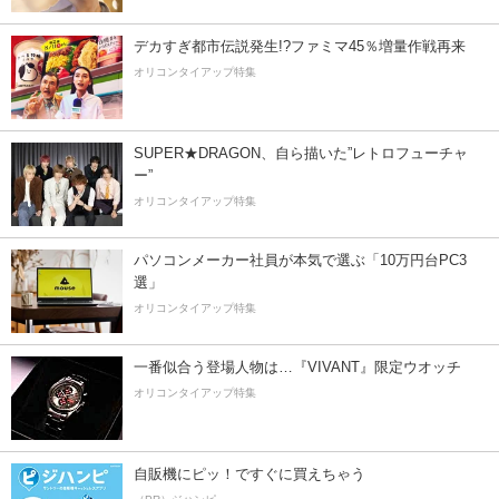
デカすぎ都市伝説発生!?ファミマ45％増量作戦再来
オリコンタイアップ特集
SUPER★DRAGON、自ら描いた”レトロフューチャ
ー”
オリコンタイアップ特集
パソコンメーカー社員が本気で選ぶ「10万円台PC3
選」
オリコンタイアップ特集
一番似合う登場人物は…『VIVANT』限定ウオッチ
オリコンタイアップ特集
自販機にピッ！ですぐに買えちゃう