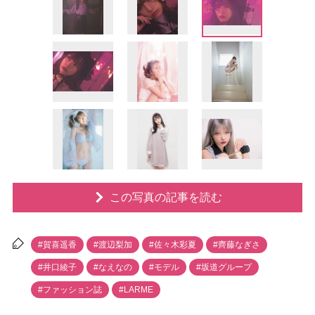
この写真の記事を読む
#賀喜遥香
#渡辺梨加
#佐々木彩夏
#齊藤なぎさ
#井口綾子
#なえなの
#モデル
#坂道グループ
#ファッション誌
#LARME