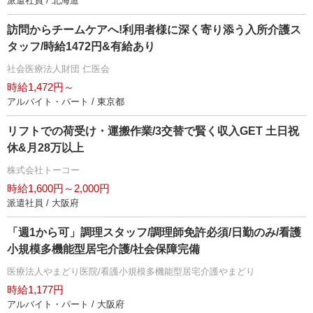
派遣社員 / 北海道
訪問からチームケアへ!利用者様に深く寄り添う入所介護ス
タッフ/時給1472円&有給あり
社会医療法人財団 仁医会
時給1,472円～
アルバイト・パート / 東京都
リフトでの荷受け・運搬作業/3交替で賢く収入GET 土日祝
休&月28万以上
株式会社トーコー
時給1,600円～2,000円
派遣社員 / 大阪府
「週1から可」調理スタッフ/調理師免許必須/日勤のみ/看護
小規模多機能型居宅介護/社会保障完備
医療法人やまどり医院/看護小規模多機能型居宅介護やまどり
時給1,177円
アルバイト・パート / 大阪府