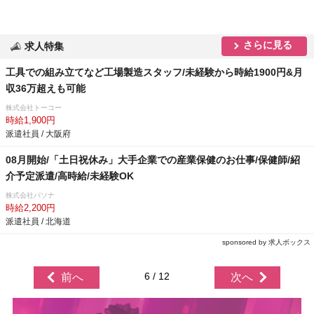
さらに見る
求人特集
工具での組み立てなど工場製造スタッフ/未経験から時給1900円&月
収36万超えも可能
株式会社トーコー
時給1,900円
派遣社員 / 大阪府
08月開始/「土日祝休み」大手企業での産業保健のお仕事/保健師/紹
介予定派遣/高時給/未経験OK
株式会社パソナ
時給2,200円
派遣社員 / 北海道
sponsored by 求人ボックス
6 / 12
前へ
次へ