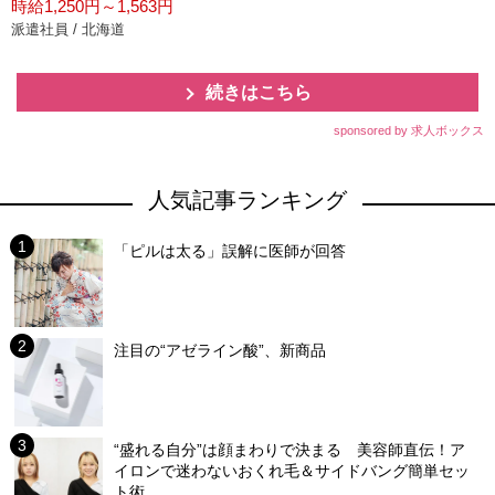
時給1,250円～1,563円
派遣社員 / 北海道
続きはこちら
sponsored by 求人ボックス
人気記事ランキング
「ピルは太る」誤解に医師が回答
注目の“アゼライン酸”、新商品
“盛れる自分”は顔まわりで決まる 美容師直伝！ア
イロンで迷わないおくれ毛＆サイドバング簡単セッ
ト術