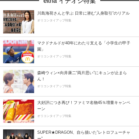
eltha イチオシ特集
川島海荷さんと学ぶ 日常に潜む“人身取引”のリアル
オリコンタイアップ特集
マクドナルドが40年にわたり支える「小学生の甲子
園」
オリコンタイアップ特集
森崎ウィン×向井康二“両片思い”にキュンが止まら
ん！
オリコンタイアップ特集
大好評につき再び！ファミマ名物45％増量キャンペ
ーン
オリコンタイアップ特集
SUPER★DRAGON、自ら描いた”レトロフューチャ
ー”