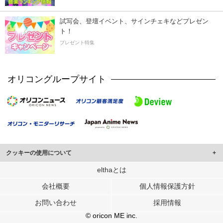
試写会、登壇イベント、サインチェキなどプレゼン
ト！
プレゼント特集
オリコングループサイト
クッキーの使用について
このサイトでは Cookie を使用して、ユーザーに合わせたコンテンツや広告の
elthaとは
表示、ソーシャル メディア機能の提供、広告の表示回数やクリック数の測定を
会社概要
個人情報保護方針
行っています。
また、ユーザーによるサイトの利用状況についても情報を収集し、ソーシャル
お問い合わせ
採用情報
メディアや広告配信、データ解析の各パートナーに提供しています。
各パートナーは、この情報とユーザーが各パートナーに提供した他の情報や、
© oricon ME inc.
ユーザーが各パートナーのサービスを使用したときに収集した他の情報を組み