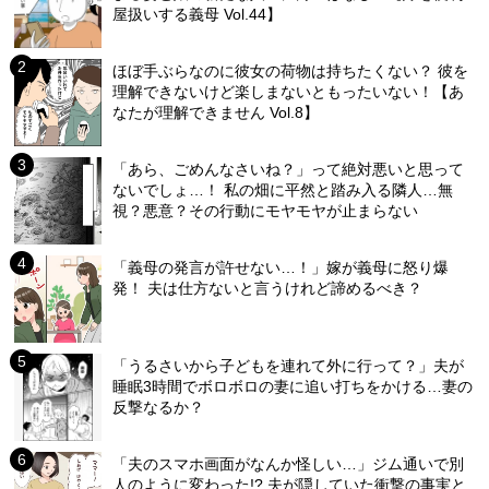
屋扱いする義母 Vol.44】
ほぼ手ぶらなのに彼女の荷物は持ちたくない？ 彼を
理解できないけど楽しまないともったいない！【あ
なたが理解できません Vol.8】
「あら、ごめんなさいね？」って絶対悪いと思って
ないでしょ…！ 私の畑に平然と踏み入る隣人…無
視？悪意？その行動にモヤモヤが止まらない
「義母の発言が許せない…！」嫁が義母に怒り爆
発！ 夫は仕方ないと言うけれど諦めるべき？
「うるさいから子どもを連れて外に行って？」夫が
睡眠3時間でボロボロの妻に追い打ちをかける…妻の
反撃なるか？
「夫のスマホ画面がなんか怪しい…」ジム通いで別
人のように変わった!? 夫が隠していた衝撃の事実と