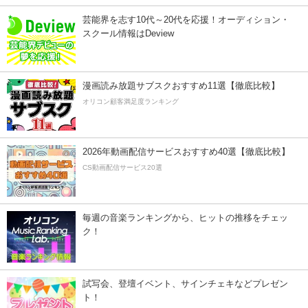
芸能界を志す10代～20代を応援！オーディション・
スクール情報はDeview
漫画読み放題サブスクおすすめ11選【徹底比較】
オリコン顧客満足度ランキング
2026年動画配信サービスおすすめ40選【徹底比較】
CS動画配信サービス20選
毎週の音楽ランキングから、ヒットの推移をチェッ
ク！
試写会、登壇イベント、サインチェキなどプレゼン
ト！