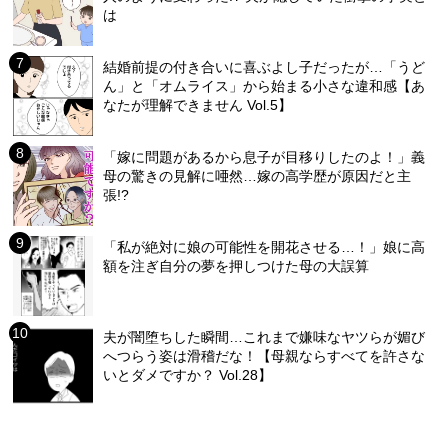
は
結婚前提の付き合いに喜ぶよし子だったが…「うど
ん」と「オムライス」から始まる小さな違和感【あ
なたが理解できません Vol.5】
「嫁に問題があるから息子が目移りしたのよ！」義
母の驚きの見解に唖然…嫁の高学歴が原因だと主
張!?
「私が絶対に娘の可能性を開花させる…！」娘に高
額を注ぎ自分の夢を押しつけた母の大誤算
夫が闇堕ちした瞬間…これまで嫌味なヤツらが媚び
へつらう姿は滑稽だな！【母親ならすべてを許さな
いとダメですか？ Vol.28】