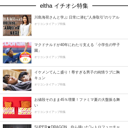
eltha イチオシ特集
川島海荷さんと学ぶ 日常に潜む“人身取引”のリアル
オリコンタイアップ特集
マクドナルドが40年にわたり支える「小学生の甲子
園」
オリコンタイアップ特集
イケメンてんこ盛り！尊すぎる男子の純情ラブに胸
キュン
オリコンタイアップ特集
お値段そのまま45％増量！ファミマ夏の大盤振る舞
い
オリコンタイアップ特集
SUPER★DRAGON、自ら描いた”レトロフューチャ