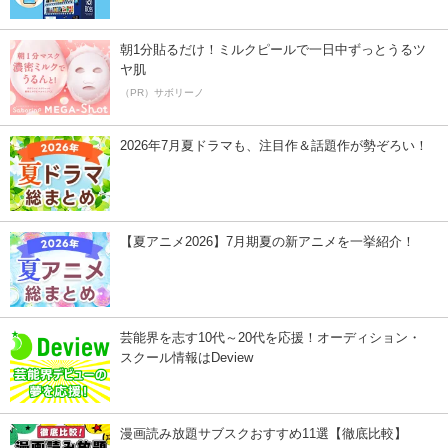
朝1分貼るだけ！ミルクピールで一日中ずっとうるツ
ヤ肌
（PR）サボリーノ
2026年7月夏ドラマも、注目作＆話題作が勢ぞろい！
【夏アニメ2026】7月期夏の新アニメを一挙紹介！
芸能界を志す10代～20代を応援！オーディション・
スクール情報はDeview
漫画読み放題サブスクおすすめ11選【徹底比較】