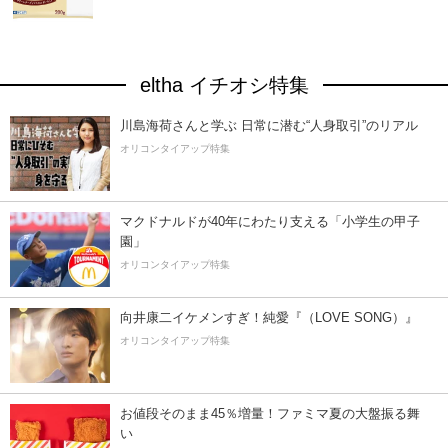
eltha イチオシ特集
川島海荷さんと学ぶ 日常に潜む“人身取引”のリアル
オリコンタイアップ特集
マクドナルドが40年にわたり支える「小学生の甲子
園」
オリコンタイアップ特集
向井康二イケメンすぎ！純愛『（LOVE SONG）』
オリコンタイアップ特集
お値段そのまま45％増量！ファミマ夏の大盤振る舞
い