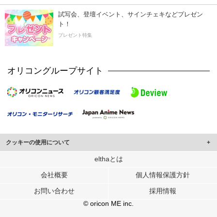
試写会、登壇イベント、サインチェキなどプレゼン
ト！
プレゼント特集
オリコングループサイト
クッキーの使用について
このサイトでは Cookie を使用して、ユーザーに合わせたコンテンツや広告の
elthaとは
表示、ソーシャル メディア機能の提供、広告の表示回数やクリック数の測定を
会社概要
個人情報保護方針
行っています。
また、ユーザーによるサイトの利用状況についても情報を収集し、ソーシャル
お問い合わせ
採用情報
メディアや広告配信、データ解析の各パートナーに提供しています。
各パートナーは、この情報とユーザーが各パートナーに提供した他の情報や、
© oricon ME inc.
ユーザーが各パートナーのサービスを使用したときに収集した他の情報を組み
合わせて使用することがあります。