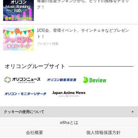
毎週の音楽ランキングから、ヒットの推移をチェッ
ク！
試写会、登壇イベント、サインチェキなどプレゼン
ト！
プレゼント特集
オリコングループサイト
クッキーの使用について
このサイトでは Cookie を使用して、ユーザーに合わせたコンテンツや広告の
elthaとは
表示、ソーシャル メディア機能の提供、広告の表示回数やクリック数の測定を
会社概要
個人情報保護方針
行っています。
また、ユーザーによるサイトの利用状況についても情報を収集し、ソーシャル