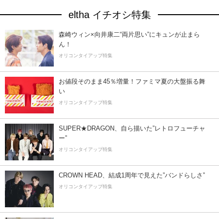
eltha イチオシ特集
森崎ウィン×向井康二“両片思い”にキュンが止まら
ん！
オリコンタイアップ特集
お値段そのまま45％増量！ファミマ夏の大盤振る舞
い
オリコンタイアップ特集
SUPER★DRAGON、自ら描いた”レトロフューチャ
ー”
オリコンタイアップ特集
CROWN HEAD、結成1周年で見えた”バンドらしさ”
オリコンタイアップ特集