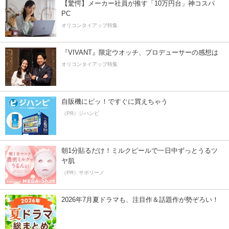
【驚愕】メーカー社員が推す「10万円台」神コスパ
PC
オリコンタイアップ特集
『VIVANT』限定ウオッチ、プロデューサーの感想は
オリコンタイアップ特集
自販機にピッ！ですぐに買えちゃう
（PR）ジハンピ
朝1分貼るだけ！ミルクピールで一日中ずっとうるツ
ヤ肌
（PR）サボリーノ
2026年7月夏ドラマも、注目作＆話題作が勢ぞろい！