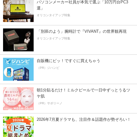
パソコンメーカー社員が本気で選ぶ「10万円台PC3
選」
オリコンタイアップ特集
「別班のよう」腕時計で『VIVANT』の世界観再現
オリコンタイアップ特集
自販機にピッ！ですぐに買えちゃう
（PR）ジハンピ
朝1分貼るだけ！ミルクピールで一日中ずっとうるツ
ヤ肌
（PR）サボリーノ
2026年7月夏ドラマも、注目作＆話題作が勢ぞろい！