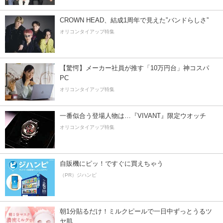
CROWN HEAD、結成1周年で見えた”バンドらしさ”
オリコンタイアップ特集
【驚愕】メーカー社員が推す「10万円台」神コスパ
PC
オリコンタイアップ特集
一番似合う登場人物は…『VIVANT』限定ウオッチ
オリコンタイアップ特集
自販機にピッ！ですぐに買えちゃう
（PR）ジハンピ
朝1分貼るだけ！ミルクピールで一日中ずっとうるツ
ヤ肌