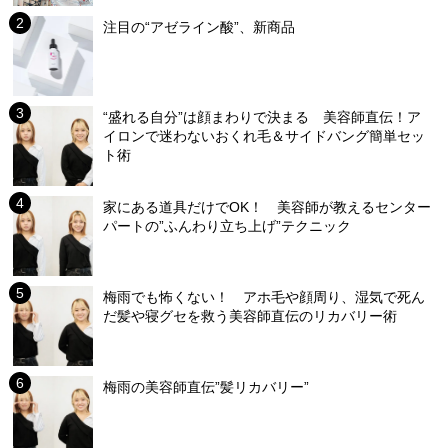
注目の“アゼライン酸”、新商品
“盛れる自分”は顔まわりで決まる 美容師直伝！ア
イロンで迷わないおくれ毛＆サイドバング簡単セッ
ト術
家にある道具だけでOK！ 美容師が教えるセンター
パートの”ふんわり立ち上げ”テクニック
梅雨でも怖くない！ アホ毛や顔周り、湿気で死ん
だ髪や寝グセを救う美容師直伝のリカバリー術
梅雨の美容師直伝”髪リカバリー”