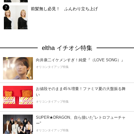
前髪無し必見！ ふんわり立ち上げ
eltha イチオシ特集
向井康二イケメンすぎ！純愛『（LOVE SONG）』
オリコンタイアップ特集
お値段そのまま45％増量！ファミマ夏の大盤振る舞
い
オリコンタイアップ特集
SUPER★DRAGON、自ら描いた”レトロフューチャ
ー”
オリコンタイアップ特集