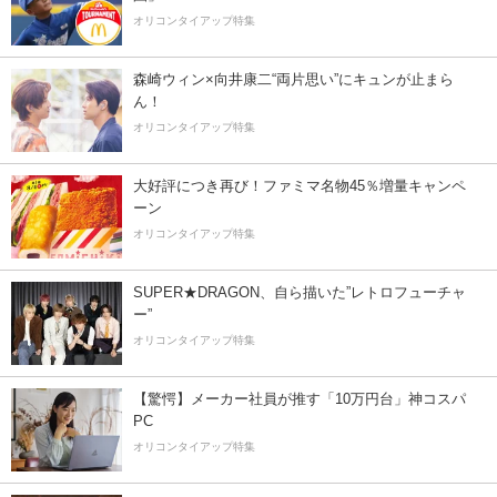
オリコンタイアップ特集
森崎ウィン×向井康二“両片思い”にキュンが止まら
ん！
オリコンタイアップ特集
大好評につき再び！ファミマ名物45％増量キャンペ
ーン
オリコンタイアップ特集
SUPER★DRAGON、自ら描いた”レトロフューチャ
ー”
オリコンタイアップ特集
【驚愕】メーカー社員が推す「10万円台」神コスパ
PC
オリコンタイアップ特集