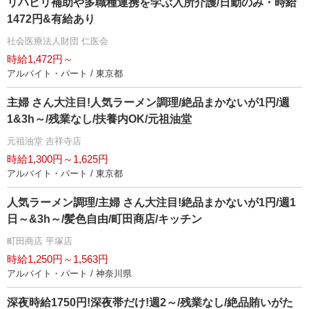
リハビリ補助や多職種連携を学ぶ入所介護/日勤のみ・時給
1472円&有給あり
社会医療法人財団 仁医会
時給1,472円～
アルバイト・パート / 東京都
主婦 さん大注目!人気ラーメン調理/絶品まかないが1円/週
1&3h～/残業なし/扶養内OK/元祖油堂
元祖油堂 吉祥寺店
時給1,300円～1,625円
アルバイト・パート / 東京都
人気ラーメン調理/主婦 さん大注目!絶品まかないが1円/週1
日～&3h～/髪色自由/町田商店/キッチン
町田商店 平塚店
時給1,250円～1,563円
アルバイト・パート / 神奈川県
深夜時給1750円!深夜帯だけ!週2～/残業なし/絶品賄いがた