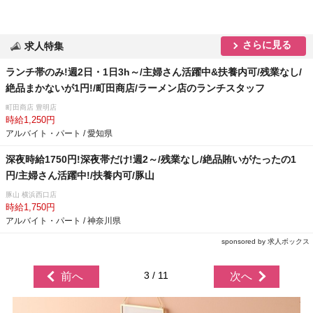
さらに見る
求人特集
ランチ帯のみ!週2日・1日3h～/主婦さん活躍中&扶養内可/残業なし/
絶品まかないが1円!/町田商店/ラーメン店のランチスタッフ
町田商店 豊明店
時給1,250円
アルバイト・パート / 愛知県
深夜時給1750円!深夜帯だけ!週2～/残業なし/絶品賄いがたったの1
円/主婦さん活躍中!/扶養内可/豚山
豚山 横浜西口店
時給1,750円
アルバイト・パート / 神奈川県
sponsored by 求人ボックス
3 / 11
前へ
次へ