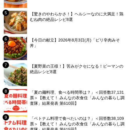
【驚きのやわらかさ！】ヘルシーなのに大満足！鶏
むね肉の絶品レシピ8選
【今日の献立】2026年8月3日(月)「ピリ辛肉みそ
丼」
【夏野菜の王様！】苦みがクセになる！ピーマンの
絶品レシピ8選
「夏の麺料理、食べる時間帯は？」＜回答数37,131
票＞【教えて！ みんなの衣食住「みんなの暮らし調
査隊」結果発表 第610回】
「ベトナム料理で食べたいのは？」＜回答数38,109
票＞【教えて！ みんなの衣食住「みんなの暮らし調
査隊」結果発表 第615回】