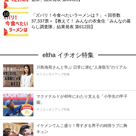
「ズバリ！今食べたいラーメンは？」＜回答数
37,337票＞【教えて！ みんなの衣食住「みんなの暮
らし調査隊」結果発表 第612回】
eltha イチオシ特集
川島海荷さんと学ぶ 日常に潜む“人身取引”のリアル
オリコンタイアップ特集
マクドナルドが40年にわたり支える「小学生の甲子
園」
オリコンタイアップ特集
イケメンてんこ盛り！尊すぎる男子の純情ラブに胸
キュン