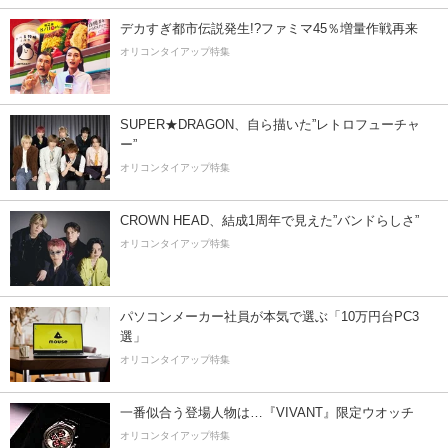
デカすぎ都市伝説発生!?ファミマ45％増量作戦再来
オリコンタイアップ特集
SUPER★DRAGON、自ら描いた”レトロフューチャ
ー”
オリコンタイアップ特集
CROWN HEAD、結成1周年で見えた”バンドらしさ”
オリコンタイアップ特集
パソコンメーカー社員が本気で選ぶ「10万円台PC3
選」
オリコンタイアップ特集
一番似合う登場人物は…『VIVANT』限定ウオッチ
オリコンタイアップ特集