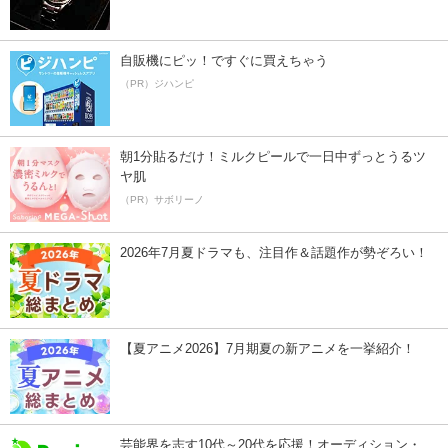
自販機にピッ！ですぐに買えちゃう
（PR）ジハンピ
朝1分貼るだけ！ミルクピールで一日中ずっとうるツ
ヤ肌
（PR）サボリーノ
2026年7月夏ドラマも、注目作＆話題作が勢ぞろい！
【夏アニメ2026】7月期夏の新アニメを一挙紹介！
芸能界を志す10代～20代を応援！オーディション・