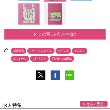
この写真の記事を読む
#新商品
#ライフスタイル
#グッズ
#グルメ
#スイーツ
#ドリンク
#AfternoonTea
さらに見る
求人特集