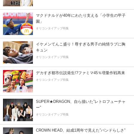
マクドナルドが40年にわたり支える「小学生の甲子
園」
オリコンタイアップ特集
イケメンてんこ盛り！尊すぎる男子の純情ラブに胸
キュン
オリコンタイアップ特集
デカすぎ都市伝説発生!?ファミマ45％増量作戦再来
オリコンタイアップ特集
SUPER★DRAGON、自ら描いた”レトロフューチャ
ー”
オリコンタイアップ特集
CROWN HEAD、結成1周年で見えた”バンドらしさ”