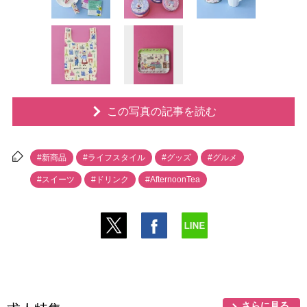
この写真の記事を読む
#新商品
#ライフスタイル
#グッズ
#グルメ
#スイーツ
#ドリンク
#AfternoonTea
さらに見る