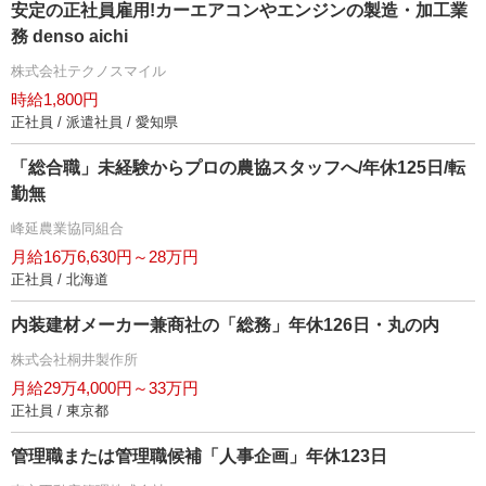
安定の正社員雇用!カーエアコンやエンジンの製造・加工業
務 denso aichi
株式会社テクノスマイル
時給1,800円
正社員 / 派遣社員 / 愛知県
「総合職」未経験からプロの農協スタッフへ/年休125日/転
勤無
峰延農業協同組合
月給16万6,630円～28万円
正社員 / 北海道
内装建材メーカー兼商社の「総務」年休126日・丸の内
株式会社桐井製作所
月給29万4,000円～33万円
正社員 / 東京都
管理職または管理職候補「人事企画」年休123日