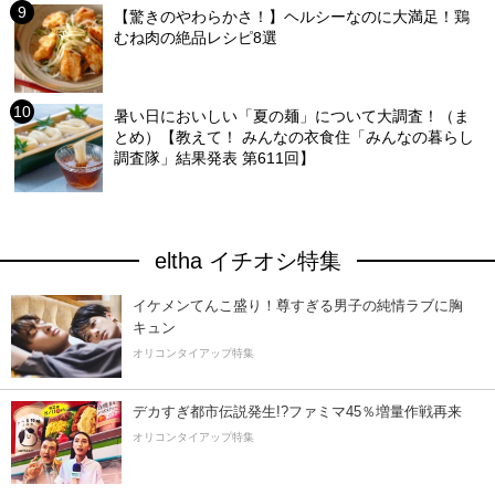
【驚きのやわらかさ！】ヘルシーなのに大満足！鶏
むね肉の絶品レシピ8選
暑い日においしい「夏の麺」について大調査！（ま
とめ）【教えて！ みんなの衣食住「みんなの暮らし
調査隊」結果発表 第611回】
eltha イチオシ特集
イケメンてんこ盛り！尊すぎる男子の純情ラブに胸
キュン
オリコンタイアップ特集
デカすぎ都市伝説発生!?ファミマ45％増量作戦再来
オリコンタイアップ特集