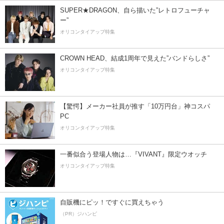
SUPER★DRAGON、自ら描いた”レトロフューチャ
ー”
オリコンタイアップ特集
CROWN HEAD、結成1周年で見えた”バンドらしさ”
オリコンタイアップ特集
【驚愕】メーカー社員が推す「10万円台」神コスパ
PC
オリコンタイアップ特集
一番似合う登場人物は…『VIVANT』限定ウオッチ
オリコンタイアップ特集
自販機にピッ！ですぐに買えちゃう
（PR）ジハンピ