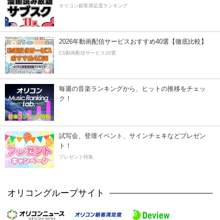
オリコン顧客満足度ランキング
2026年動画配信サービスおすすめ40選【徹底比較】
CS動画配信サービス20選
毎週の音楽ランキングから、ヒットの推移をチェッ
ク！
試写会、登壇イベント、サインチェキなどプレゼン
ト！
プレゼント特集
オリコングループサイト