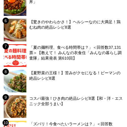
丼」
【驚きのやわらかさ！】ヘルシーなのに大満足！鶏
むね肉の絶品レシピ8選
「夏の麺料理、食べる時間帯は？」＜回答数37,131
票＞【教えて！ みんなの衣食住「みんなの暮らし調
査隊」結果発表 第610回】
【夏野菜の王様！】苦みがクセになる！ピーマンの
絶品レシピ8選
コスパ最強！ひき肉の絶品レシピ8選【和・洋・エス
ニック全部うまい】
「ズバリ！今食べたいラーメンは？」＜回答数