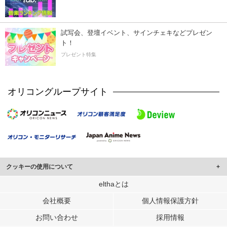
試写会、登壇イベント、サインチェキなどプレゼン
ト！
プレゼント特集
オリコングループサイト
クッキーの使用について
このサイトでは Cookie を使用して、ユーザーに合わせたコンテンツや広告の
elthaとは
表示、ソーシャル メディア機能の提供、広告の表示回数やクリック数の測定を
会社概要
個人情報保護方針
行っています。
また、ユーザーによるサイトの利用状況についても情報を収集し、ソーシャル
お問い合わせ
採用情報
メディアや広告配信、データ解析の各パートナーに提供しています。
各パートナーは、この情報とユーザーが各パートナーに提供した他の情報や、