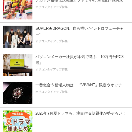
デカすぎ都市伝説発生!?ファミマ45％増量作戦再来
オリコンタイアップ特集
SUPER★DRAGON、自ら描いた”レトロフューチャ
ー”
オリコンタイアップ特集
パソコンメーカー社員が本気で選ぶ「10万円台PC3
選」
オリコンタイアップ特集
一番似合う登場人物は…『VIVANT』限定ウオッチ
オリコンタイアップ特集
2026年7月夏ドラマも、注目作＆話題作が勢ぞろい！