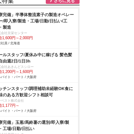
人特集
さらに見る
寮完備」半導体整流素子の製造オペレー
ー/即入寮/製造・工場/日勤/日払い/工
・製造
式会社京栄センター
1,600円～2,000円
社員 / 北海道
ールスタッフ/夏休み中に稼げる 髪色髪
自由週2日/1日3h
式会社あきんどスシロー
1,200円～1,600円
バイト・パート / 大阪府
ッチンスタッフ/調理補助未経験OK食に
味のある方歓迎シフト相談可
ーベスト株式会社
1,177円～
バイト・パート / 大阪府
寮完備」玉葱/馬鈴薯の選別/即入寮/製
・工場/日勤/日払い