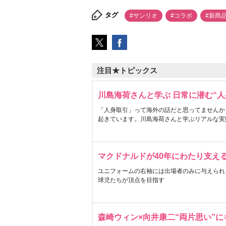
タグ
#サンリオ
#コラボ
#新商
注目★トピックス
川島海荷さんと学ぶ 日常に潜む“人
「人身取引」って海外の話だと思ってませんか
起きています。川島海荷さんと学ぶリアルな実
マクドナルドが40年にわたり支え
ユニフォームの右袖には出場者のみに与えられ
球児たちが頂点を目指す
森崎ウィン×向井康二“両片思い”