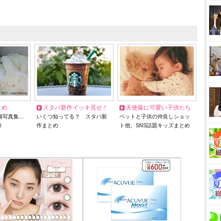
とめ
スタバ新作イッキ見せ！
天使級に可愛い子供たち
猫写真集…
いくつ知ってる？ スタバ新
ペットと子供の仲良しショッ
リ
作まとめ
ト他、SNS話題キッズまとめ