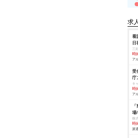
求
看
日
三
時給
アル
受
庁
キ
時給
アル
「
場
株
時給
派遣