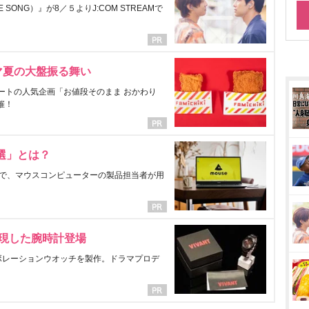
ONG）』が8／５よりJ:COM STREAMで
マ夏の大盤振る舞い
ートの人気企画「お値段そのまま おかわり
催！
選」とは？
で、マウスコンピューターの製品担当者が用
表現した腕時計登場
ラボレーションウオッチを製作。ドラマプロデ