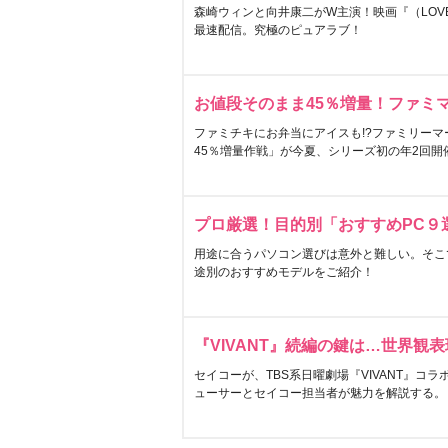
森崎ウィンと向井康二がW主演！映画『（LOVE S
最速配信。究極のピュアラブ！
お値段そのまま45％増量！ファミ
ファミチキにお弁当にアイスも!?ファミリーマ
45％増量作戦」が今夏、シリーズ初の年2回開
プロ厳選！目的別「おすすめPC９
用途に合うパソコン選びは意外と難しい。そこ
途別のおすすめモデルをご紹介！
『VIVANT』続編の鍵は…世界観
セイコーが、TBS系日曜劇場『VIVANT』コ
ューサーとセイコー担当者が魅力を解説する。