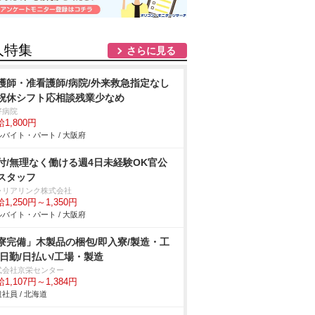
人特集
さらに見る
護師・准看護師/病院/外来救急指定なし
祝休シフト応相談残業少なめ
好病院
1,800円
バイト・パート / 大阪府
付/無理なく働ける週4日未経験OK官公
スタッフ
ャリアリンク株式会社
1,250円～1,350円
バイト・パート / 大阪府
寮完備」木製品の梱包/即入寮/製造・工
/日勤/日払い/工場・製造
式会社京栄センター
1,107円～1,384円
社員 / 北海道