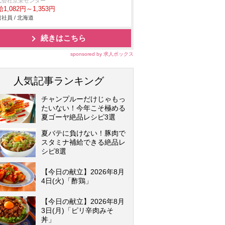
式会社京栄センター
1,082円～1,353円
社員 / 北海道
続きはこちら
sponsored by 求人ボックス
人気記事ランキング
チャンプルーだけじゃもっ
たいない！今年こそ極める
夏ゴーヤ絶品レシピ3選
夏バテに負けない！豚肉で
スタミナ補給できる絶品レ
シピ8選
【今日の献立】2026年8月
4日(火)「酢鶏」
【今日の献立】2026年8月
3日(月)「ピリ辛肉みそ
丼」