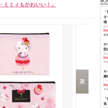
求
・ミミィもかわいい！」
「
タ
場
株
時給
派遣
ホ
型
株
時給
アル
キ
興
ハ
時給
アル
「
造