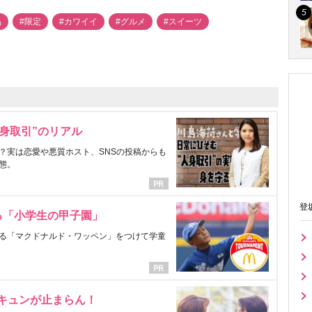
品
#限定
#カワイイ
#グルメ
#スイーツ
身取引”のリアル
？実は恋愛や悪質ホスト、SNSの投稿からも
態。
登
る「小学生の甲子園」
る「マクドナルド・ワッペン」をつけて学童
にキュンが止まらん！