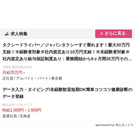
さらに見る
求人特集
タクシードライバー／ジャパンタクシーすぐ乗れます！最大30万円
支給！※経験者対象※社内規定あり10万円支給！※未経験者対象※
社内規定あり給与保証制度あり：乗務開始から8ヶ月間30万円その後
4ヶ月間25万円の1年間の給与保証を支給！※未経験者対象単身社宅
大和交通保谷株式会社
完備！家賃35,000円（入居から12ヵ月間）退職金制度あり！女性乗
月給25万円～
正社員 / アルバイト・パート / 東京都
務員大募集しております。女性特集記事 → 会社の特徴をチェック
データ入力・タイピング/未経験歓迎短期OK簡単コツコツ健康診断の
データ登録
株式会社ラブキャリア
時給1,500円～1,650円
派遣社員 / 北海道
sponsored by 求人ボックス