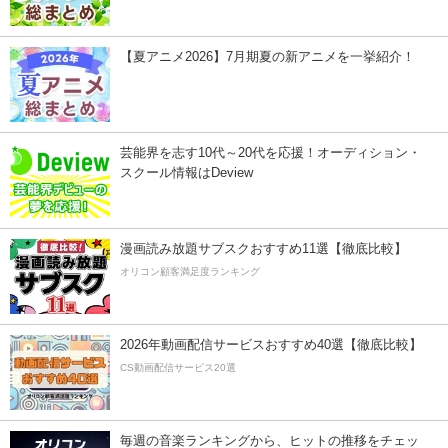
【夏アニメ2026】7月期夏の新アニメを一挙紹介！
芸能界を志す10代～20代を応援！オーディション・
スクール情報はDeview
漫画読み放題サブスクおすすめ11選【徹底比較】
オリコン顧客満足度ランキング
2026年動画配信サービスおすすめ40選【徹底比較】
CS動画配信サービス20選
毎週の音楽ランキングから、ヒットの推移をチェッ