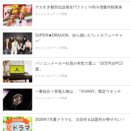
デカすぎ都市伝説発生!?ファミマ45％増量作戦再来
オリコンタイアップ特集
SUPER★DRAGON、自ら描いた”レトロフューチャ
ー”
オリコンタイアップ特集
パソコンメーカー社員が本気で選ぶ「10万円台PC3
選」
オリコンタイアップ特集
一番似合う登場人物は…『VIVANT』限定ウオッチ
オリコンタイアップ特集
2026年7月夏ドラマも、注目作＆話題作が勢ぞろい！