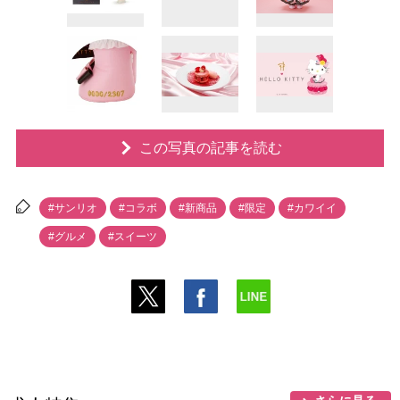
この写真の記事を読む
#サンリオ
#コラボ
#新商品
#限定
#カワイイ
#グルメ
#スイーツ