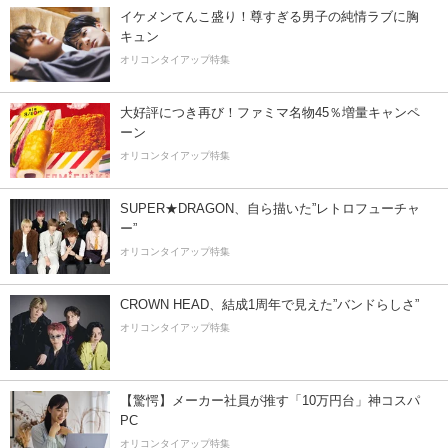
イケメンてんこ盛り！尊すぎる男子の純情ラブに胸
キュン
オリコンタイアップ特集
大好評につき再び！ファミマ名物45％増量キャンペ
ーン
オリコンタイアップ特集
SUPER★DRAGON、自ら描いた”レトロフューチャ
ー”
オリコンタイアップ特集
CROWN HEAD、結成1周年で見えた”バンドらしさ”
オリコンタイアップ特集
【驚愕】メーカー社員が推す「10万円台」神コスパ
PC
オリコンタイアップ特集