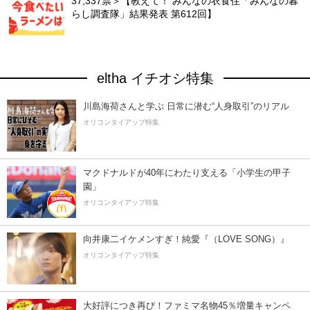
37,337票＞【教えて！ みんなの衣食住「みんなの暮
らし調査隊」結果発表 第612回】
eltha イチオシ特集
川島海荷さんと学ぶ 日常に潜む“人身取引”のリアル
オリコンタイアップ特集
マクドナルドが40年にわたり支える「小学生の甲子
園」
オリコンタイアップ特集
向井康二イケメンすぎ！純愛『（LOVE SONG）』
オリコンタイアップ特集
大好評につき再び！ファミマ名物45％増量キャンペ