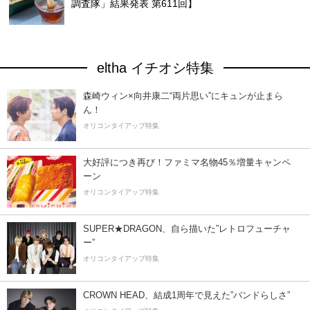
調査隊」結果発表 第611回】
eltha イチオシ特集
森崎ウィン×向井康二“両片思い”にキュンが止まら
ん！
オリコンタイアップ特集
大好評につき再び！ファミマ名物45％増量キャンペ
ーン
オリコンタイアップ特集
SUPER★DRAGON、自ら描いた”レトロフューチャ
ー”
オリコンタイアップ特集
CROWN HEAD、結成1周年で見えた”バンドらしさ”