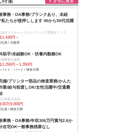
人特集
さらに見る
般事務・OA事務/ブランクあり、未経
?私たちが後押しします 40から50代活躍
式会社リクルートスタッフィング 関西オフィス
1,430円～
社員 / 大阪府
科助手/未経験OK・扶養内勤務OK
浜国際矯正歯科
1,250円～1,350円
バイト・パート / 神奈川県
完備/プリンター部品の検査業務/かんた
作業/給与前渡しOK/女性活躍中/交通費
給
総工産株式会社
30万9,000円
社員 / 神奈川県
般事務・OA事務/年収306万円賞与2.6か
分在宅OK一般事務残業なし