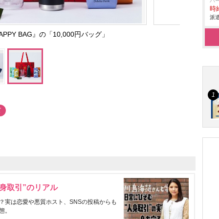
パ
時給
派遣
APPY BAG』の「10,000円バッグ」
ズ
身取引”のリアル
？実は恋愛や悪質ホスト、SNSの投稿からも
態。