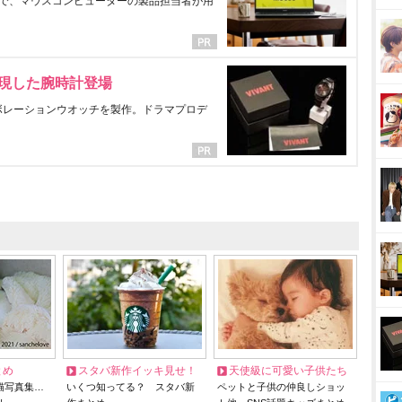
で、マウスコンピューターの製品担当者が用
表現した腕時計登場
ラボレーションウオッチを製作。ドラマプロデ
とめ
スタバ新作イッキ見せ！
天使級に可愛い子供たち
猫写真集…
いくつ知ってる？ スタバ新
ペットと子供の仲良しショッ