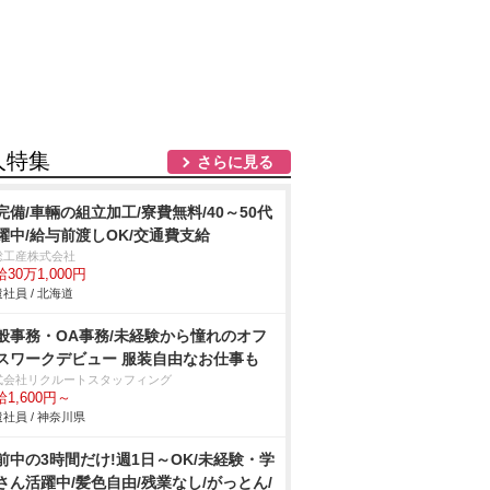
人特集
さらに見る
完備/車輛の組立加工/寮費無料/40～50代
躍中/給与前渡しOK/交通費支給
総工産株式会社
30万1,000円
社員 / 北海道
般事務・OA事務/未経験から憧れのオフ
スワークデビュー 服装自由なお仕事も
式会社リクルートスタッフィング
1,600円～
社員 / 神奈川県
前中の3時間だけ!週1日～OK/未経験・学
さん活躍中/髪色自由/残業なし/がっとん/