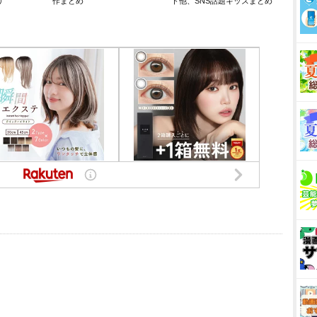
リ
作まとめ
ト他、SNS話題キッズまとめ