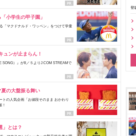
登
る「小学生の甲子園」
る「マクドナルド・ワッペン」をつけて学童
にキュンが止まらん！
ONG）』が8／５よりJ:COM STREAMで
マ夏の大盤振る舞い
ートの人気企画「お値段そのまま おかわり
催！
選」とは？