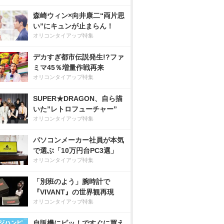
森崎ウィン×向井康二“両片思
い”にキュンが止まらん！
オリコンタイアップ特集
デカすぎ都市伝説発生!?ファ
ミマ45％増量作戦再来
オリコンタイアップ特集
SUPER★DRAGON、自ら描
いた”レトロフューチャー”
オリコンタイアップ特集
パソコンメーカー社員が本気
で選ぶ「10万円台PC3選」
オリコンタイアップ特集
「別班のよう」腕時計で
『VIVANT』の世界観再現
オリコンタイアップ特集
自販機にピッ！ですぐに買え