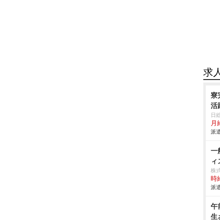
求
寮
活
日
月給
派遣
一
ィ
株
時給
派遣
午
生