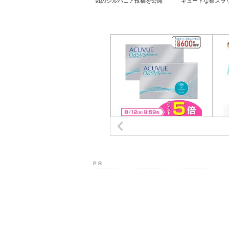
気のシルバニア投稿を公開
キュートな猫ズラ
P R