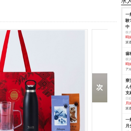
求
一
験
中
株
時給
派遣
歯
横
時給
アル
寮
ん
支
日
月給
派遣
一
月