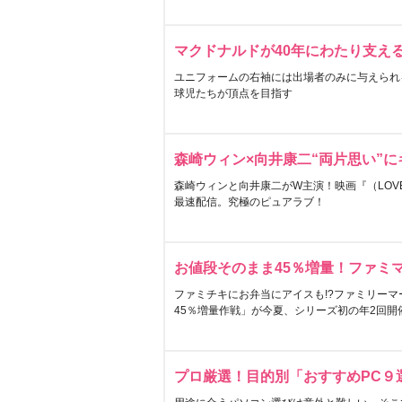
マクドナルドが40年にわたり支え
ユニフォームの右袖には出場者のみに与えられ
球児たちが頂点を目指す
森崎ウィン×向井康二“両片思い”
森崎ウィンと向井康二がW主演！映画『（LOVE S
最速配信。究極のピュアラブ！
お値段そのまま45％増量！ファミ
ファミチキにお弁当にアイスも!?ファミリーマ
45％増量作戦」が今夏、シリーズ初の年2回開
プロ厳選！目的別「おすすめPC９