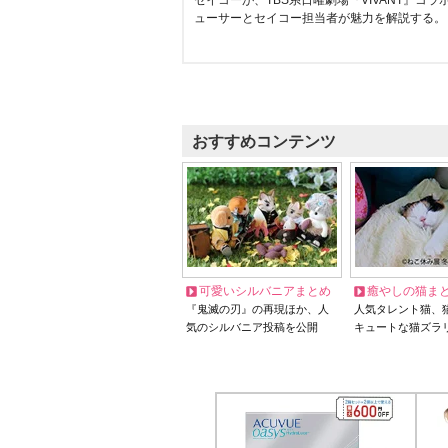
セイコーが、TBS系日曜劇場『VIVANT』コ
ューサーとセイコー担当者が魅力を解説する。
おすすめコンテンツ
可愛いシルバニアまとめ
癒やしの猫ま
『鬼滅の刃』の再現ほか、人
人気タレント猫、
気のシルバニア投稿を公開
キュートな猫ズラ