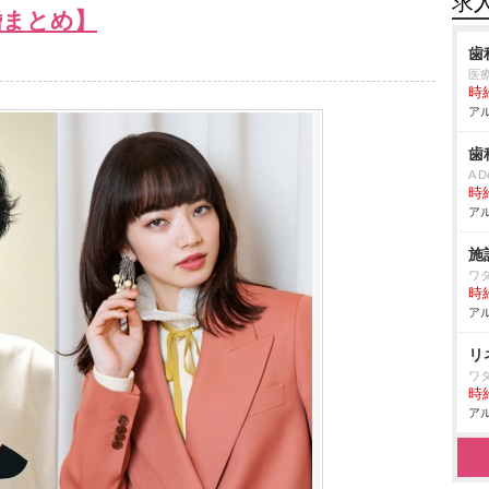
求
婚まとめ】
歯
医
時給
アル
歯
A D
時給
アル
施
ワ
時給
アル
リ
ワ
時給
アル