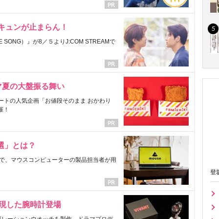
にキュンが止まらん！
ONG）』が8／５よりJ:COM STREAMで
マ夏の大盤振る舞い
ートの人気企画「お値段そのまま おかわり
催！
選」とは？
で、マウスコンピューターの製品担当者が用
登
表現した腕時計登場