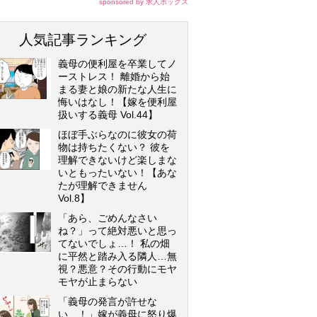
sponsored by 求人ボックス
人気記事ランキング
義母の便利屋を卒業してノ
ーストレス！ 離婚から始
まる妻と娘の新たな人生に
悔いはなし！【嫁を便利屋
扱いする義母 Vol.44】
ほぼ手ぶらなのに彼女の荷
物は持ちたくない？ 彼を
理解できないけど楽しまな
いともったいない！【あな
たが理解できません
Vol.8】
「あら、ごめんなさい
ね？」って絶対悪いと思っ
てないでしょ…！ 私の畑
に平然と踏み入る隣人…無
視？悪意？その行動にモヤ
モヤが止まらない
「義母の発言が許せな
い…！」嫁が義母に怒り爆