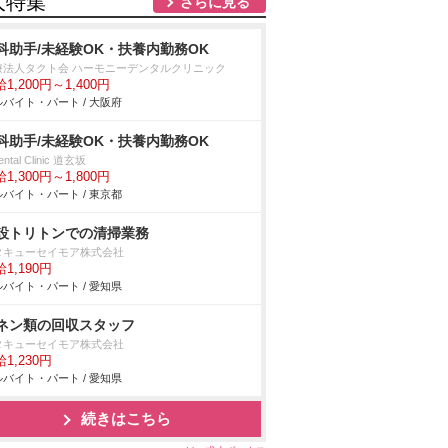
人特集
さらに見る
科助手/未経験OK・扶養内勤務OK
療法人タクト会 ハーモニーデンタルクリニック
1,200円～1,400円
バイト・パート / 大阪府
科助手/未経験OK・扶養内勤務OK
ental Clinic 道玄坂
1,300円～1,800円
バイト・パート / 東京都
設トリトンでの清掃業務
タキューセイモア株式会社
1,190円
バイト・パート / 愛知県
ネン類の回収スタッフ
タキューセイモア株式会社
1,230円
バイト・パート / 愛知県
続きはこちら