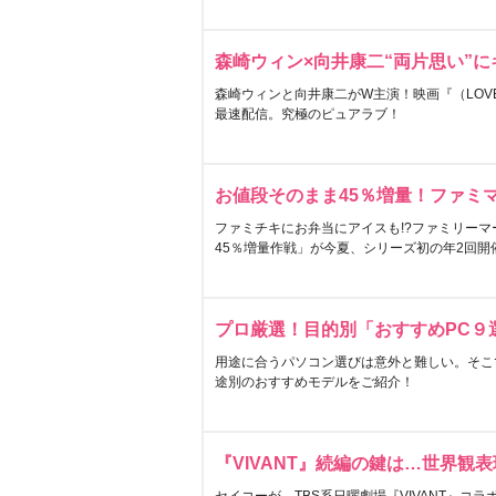
森崎ウィン×向井康二“両片思い”
森崎ウィンと向井康二がW主演！映画『（LOVE S
最速配信。究極のピュアラブ！
お値段そのまま45％増量！ファミ
ファミチキにお弁当にアイスも!?ファミリーマ
45％増量作戦」が今夏、シリーズ初の年2回開
プロ厳選！目的別「おすすめPC９
用途に合うパソコン選びは意外と難しい。そこ
途別のおすすめモデルをご紹介！
『VIVANT』続編の鍵は…世界観