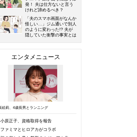
発！ 夫は仕方ないと言う
けれど諦めるべき？
「夫のスマホ画面がなんか
怪しい…」ジム通いで別人
のように変わった!? 夫が
隠していた衝撃の事実とは
エンタメニュース
坂絵莉、4歳長男とランニング
小原正子、資格取得を報告
ファミマとヒロアカがコラボ