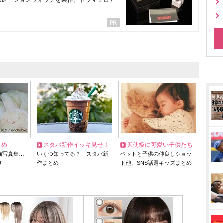
ラボレーションウオッチを製作。ドラマプロデ
とめ
スタバ新作イッキ見せ！
天使級に可愛い子供たち
猫写真集…
いくつ知ってる？ スタバ新
ペットと子供の仲良しショッ
リ
作まとめ
ト他、SNS話題キッズまとめ