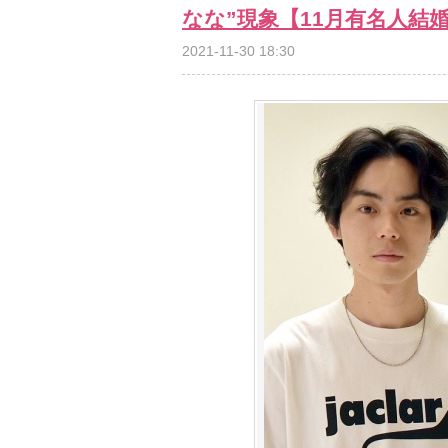
なな”現象【11月有名人結
2021-11-30 18:30