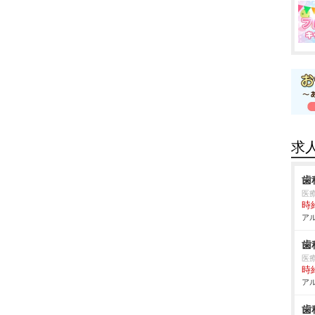
求
歯
医
時給
アル
歯
医
時給
アル
歯