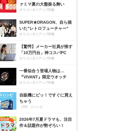
ァミマ夏の大盤振る舞い
オリコンタイアップ特集
SUPER★DRAGON、自ら描
いた”レトロフューチャー”
オリコンタイアップ特集
【驚愕】メーカー社員が推す
「10万円台」神コスパPC
オリコンタイアップ特集
一番似合う登場人物は…
『VIVANT』限定ウオッチ
オリコンタイアップ特集
自販機にピッ！ですぐに買え
ちゃう
（PR）ジハンピ
2026年7月夏ドラマも、注目
作＆話題作が勢ぞろい！