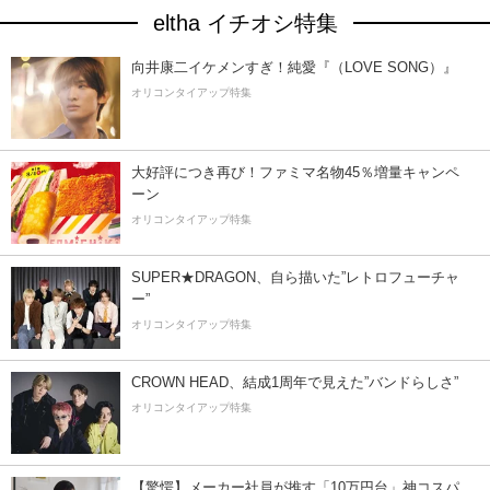
eltha イチオシ特集
向井康二イケメンすぎ！純愛『（LOVE SONG）』
オリコンタイアップ特集
大好評につき再び！ファミマ名物45％増量キャンペ
ーン
オリコンタイアップ特集
SUPER★DRAGON、自ら描いた”レトロフューチャ
ー”
オリコンタイアップ特集
CROWN HEAD、結成1周年で見えた”バンドらしさ”
オリコンタイアップ特集
【驚愕】メーカー社員が推す「10万円台」神コスパ