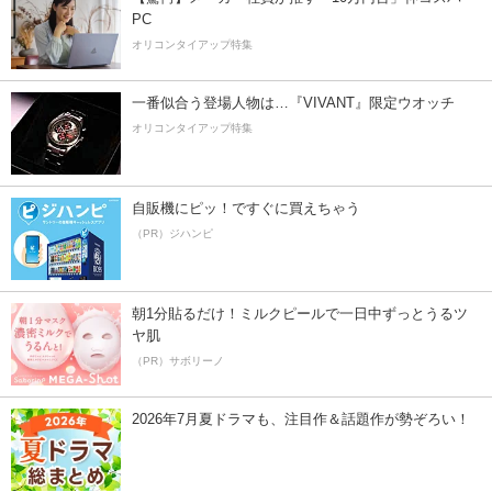
PC
オリコンタイアップ特集
一番似合う登場人物は…『VIVANT』限定ウオッチ
オリコンタイアップ特集
自販機にピッ！ですぐに買えちゃう
（PR）ジハンピ
朝1分貼るだけ！ミルクピールで一日中ずっとうるツ
ヤ肌
（PR）サボリーノ
2026年7月夏ドラマも、注目作＆話題作が勢ぞろい！