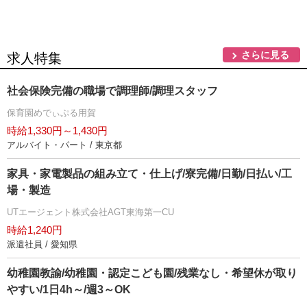
さらに見る
求人特集
社会保険完備の職場で調理師/調理スタッフ
保育園めでぃぷる用賀
時給1,330円～1,430円
アルバイト・パート / 東京都
家具・家電製品の組み立て・仕上げ/寮完備/日勤/日払い/工
場・製造
UTエージェント株式会社AGT東海第一CU
時給1,240円
派遣社員 / 愛知県
幼稚園教諭/幼稚園・認定こども園/残業なし・希望休が取り
すい/1日4h～/週3～OK