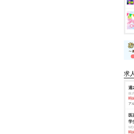
求
週
株
時給
アル
医
学
W
時給