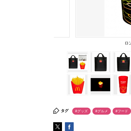
ロ
タグ
#グッズ
#グルメ
#フード