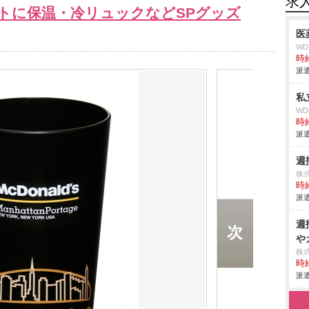
求
トに保温・冷リュックなどSPグッズ
医
W
時給
派遣
私
W
時給
派遣
週
株
時給
派遣
週
カ
株
時給
派遣