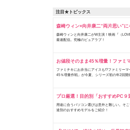
注目★トピックス
森崎ウィン×向井康二“両片思い”
森崎ウィンと向井康二がW主演！映画『（LOVE S
最速配信。究極のピュアラブ！
お値段そのまま45％増量！ファミ
ファミチキにお弁当にアイスも!?ファミリーマ
45％増量作戦」が今夏、シリーズ初の年2回開
プロ厳選！目的別「おすすめPC９
用途に合うパソコン選びは意外と難しい。そこ
途別のおすすめモデルをご紹介！