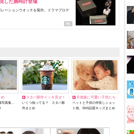
表現した腕時計登場
ラボレーションウオッチを製作。ドラマプロデ
とめ
スタバ新作イッキ見せ！
天使級に可愛い子供たち
猫写真集…
いくつ知ってる？ スタバ新
ペットと子供の仲良しショッ
リ
作まとめ
ト他、SNS話題キッズまとめ