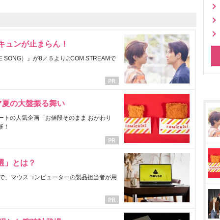
にキュンが止まらん！
ONG）』が8／５よりJ:COM STREAMで
マ夏の大盤振る舞い
ートの人気企画「お値段そのまま おかわり
催！
選」とは？
で、マウスコンピューターの製品担当者が用