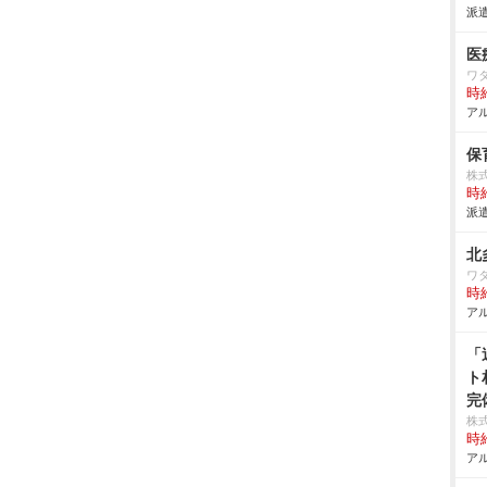
派遣
医
ワ
時給
アル
保
株
時給
派遣
北
ワ
時給
アル
「
ト
完
株
時給
アル