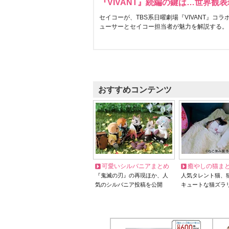
『VIVANT』続編の鍵は…世界観
セイコーが、TBS系日曜劇場『VIVANT』コ
ューサーとセイコー担当者が魅力を解説する。
おすすめコンテンツ
可愛いシルバニアまとめ
癒やしの猫ま
『鬼滅の刃』の再現ほか、人
人気タレント猫、
気のシルバニア投稿を公開
キュートな猫ズラ