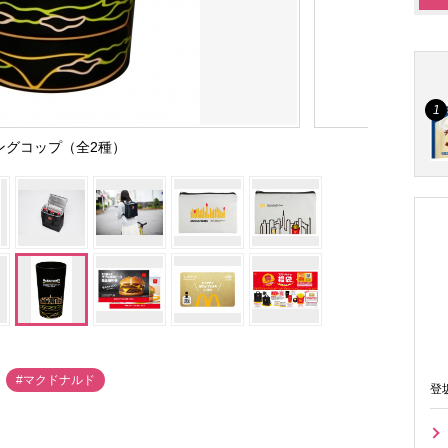
ングコップ（全2種）
#マクドナルド
登