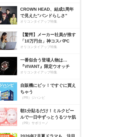
CROWN HEAD、結成1周年
で見えた”バンドらしさ”
オリコンタイアップ特集
【驚愕】メーカー社員が推す
「10万円台」神コスパPC
オリコンタイアップ特集
一番似合う登場人物は…
『VIVANT』限定ウオッチ
オリコンタイアップ特集
自販機にピッ！ですぐに買え
ちゃう
（PR）ジハンピ
朝1分貼るだけ！ミルクピー
ルで一日中ずっとうるツヤ肌
（PR）サボリーノ
2026年7月夏ドラマも、注目