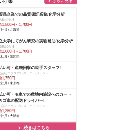
人特集
さらに見る
薬品企業での品質保証業務/化学分析
DB株式会社
1,500円～1,700円
社員 / 北海道
立大学にてがん研究の実験補助/化学分析
DB株式会社
1,600円～1,700円
社員 / 愛知県
払い可・産廃回収の助手スタッフ!
式会社エクスプレス・エージェント
1,750円
社員 / 東京都
払い可・4t車での敷地内施設へのカート
ゴ車の配送ドライバー!
式会社エクスプレス・エージェント
1,250円
社員 / 大阪府
続きはこちら