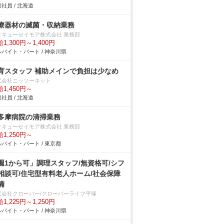
社員 / 北海道
療器材の滅菌・収納業務
タキューセイモア株式会社 業務部
1,300円～1,400円
バイト・パート / 神奈川県
育スタッフ 補助メインで負担は少なめ
式会社ニッソーネット
1,450円～
社員 / 北海道
多摩病院の清掃業務
タキューセイモア株式会社 業務部
1,250円～
バイト・パート / 東京都
週1から可」調理スタッフ/無資格可/シフ
相談可/住宅型有料老人ホーム/社会保障
備
式会社クローバー/クローバーライフ平塚
1,225円～1,250円
バイト・パート / 神奈川県