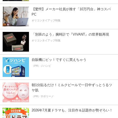
【驚愕】メーカー社員が推す「10万円台」神コスパ
PC
オリコンタイアップ特集
「別班のよう」腕時計で『VIVANT』の世界観再現
オリコンタイアップ特集
自販機にピッ！ですぐに買えちゃう
（PR）ジハンピ
朝1分貼るだけ！ミルクピールで一日中ずっとうるツ
ヤ肌
（PR）サボリーノ
2026年7月夏ドラマも、注目作＆話題作が勢ぞろい！