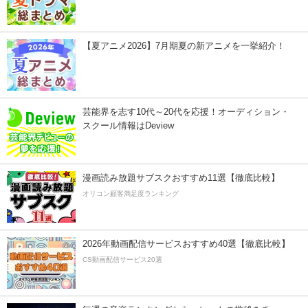
【夏アニメ2026】7月期夏の新アニメを一挙紹介！
芸能界を志す10代～20代を応援！オーディション・
スクール情報はDeview
漫画読み放題サブスクおすすめ11選【徹底比較】
オリコン顧客満足度ランキング
2026年動画配信サービスおすすめ40選【徹底比較】
CS動画配信サービス20選