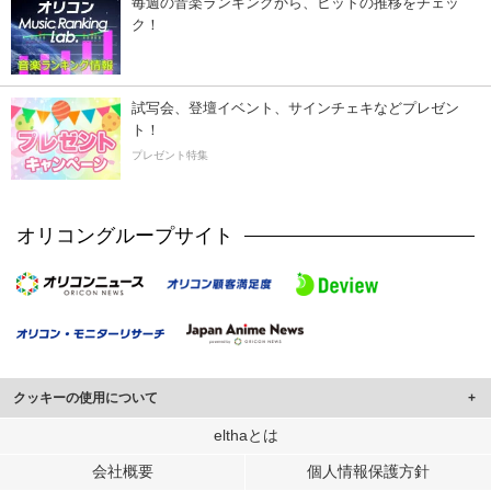
毎週の音楽ランキングから、ヒットの推移をチェッ
ク！
試写会、登壇イベント、サインチェキなどプレゼン
ト！
プレゼント特集
オリコングループサイト
クッキーの使用について
このサイトでは Cookie を使用して、ユーザーに合わせたコンテンツや広告の
elthaとは
表示、ソーシャル メディア機能の提供、広告の表示回数やクリック数の測定を
会社概要
個人情報保護方針
行っています。
また、ユーザーによるサイトの利用状況についても情報を収集し、ソーシャル