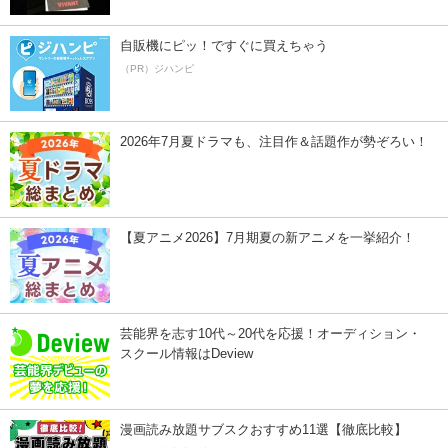
自販機にピッ！ですぐに買えちゃう
（PR）ジハンピ
2026年7月夏ドラマも、注目作＆話題作が勢ぞろい！
【夏アニメ2026】7月期夏の新アニメを一挙紹介！
芸能界を志す10代～20代を応援！オーディション・
スクール情報はDeview
漫画読み放題サブスクおすすめ11選【徹底比較】