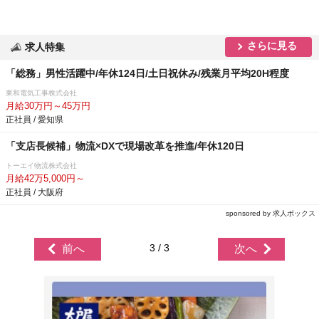
さらに見る
求人特集
「総務」男性活躍中/年休124日/土日祝休み/残業月平均20H程度
東和電気工事株式会社
月給30万円～45万円
正社員 / 愛知県
「支店長候補」物流×DXで現場改革を推進/年休120日
トーエイ物流株式会社
月給42万5,000円～
正社員 / 大阪府
sponsored by 求人ボックス
3 / 3
前へ
次へ