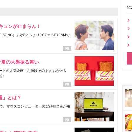
登
にキュンが止まらん！
ONG）』が8／５よりJ:COM STREAMで
マ夏の大盤振る舞い
ートの人気企画「お値段そのまま おかわり
催！
選」とは？
で、マウスコンピューターの製品担当者が用