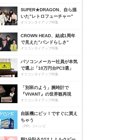
SUPER★DRAGON、自ら描
いた”レトロフューチャー”
オリコンタイアップ特集
CROWN HEAD、結成1周年
で見えた”バンドらしさ”
オリコンタイアップ特集
パソコンメーカー社員が本気
で選ぶ「10万円台PC3選」
オリコンタイアップ特集
「別班のよう」腕時計で
『VIVANT』の世界観再現
オリコンタイアップ特集
自販機にピッ！ですぐに買え
ちゃう
（PR）ジハンピ
朝1分貼るだけ！ミルクピー