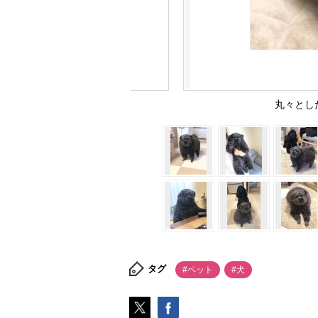
丸々とした
タグ
#ペット
#犬