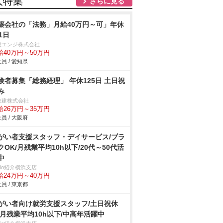
人特集
さらに見る
築会社の「法務」月給40万円～可」年休
1日
設エンジ株式会社
給40万円～50万円
員 / 愛知県
験者募集「総務経理」 年休125日 土日祝
み
技建株式会社
給26万円～35万円
員 / 大阪府
がい者支援スタッフ・デイサービス/ブラ
クOK/月残業平均10h以下/20代～50代活
中
trio紹介横浜支店
給24万円～40万円
員 / 東京都
がい者向け就労支援スタッフ/土日祝休
/月残業平均10h以下/中高年活躍中