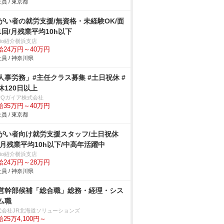
員 / 東京都
がい者の就労支援/無資格・未経験OK/面
1回/月残業平均10h以下
trio紹介横浜支店
給24万円～40万円
員 / 神奈川県
人事労務」#主任クラス募集 #土日祝休 #
休120日以上
arQガイア株式会社
給35万円～40万円
員 / 東京都
がい者向け就労支援スタッフ/土日祝休
/月残業平均10h以下/中高年活躍中
trio紹介横浜支店
給24万円～28万円
員 / 神奈川県
営幹部候補「総合職」総務・経理・シス
ム職
式会社JR北海道ソリューションズ
25万4,100円～