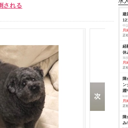
求
倒される
建
12
中
月
正社
経
休
旭
月
正社
障
ン
躍
ko
月
正社
障
み