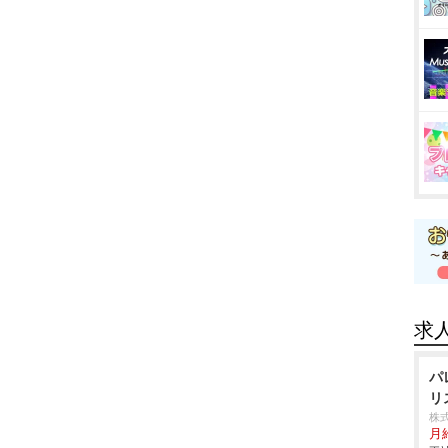
求
パ
リ
株
月