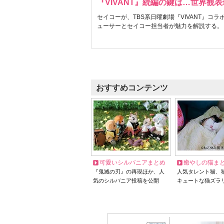
『VIVANT』続編の鍵は…世界観
セイコーが、TBS系日曜劇場『VIVANT』コ
ューサーとセイコー担当者が魅力を解説する。
おすすめコンテンツ
可愛いシルバニアまとめ
癒やしの猫ま
『鬼滅の刃』の再現ほか、人
人気タレント猫、
気のシルバニア投稿を公開
キュートな猫ズラ