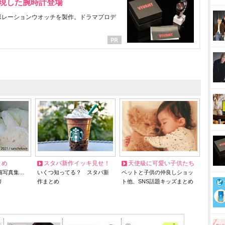
表現した腕時計登場
ラボレーションウオッチを製作。ドラマプロデ
とめ
スタバ新作イッキ見せ！
天使級に可愛い子供たち
猫写真集…
いくつ知ってる？ スタバ新
ペットと子供の仲良しショッ
リ
作まとめ
ト他、SNS話題キッズまとめ