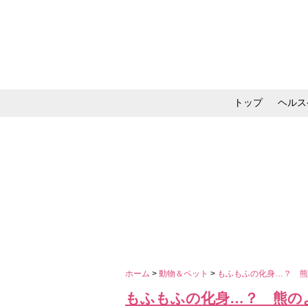
トップ
ヘルス
メイク・コスメ・スキ
ホーム
>
動物＆ペット
>
もふもふの化身…？ 
もふもふの化身…？ 熊の