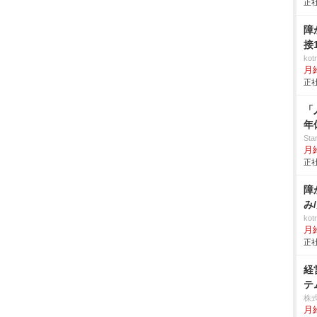
正社
障
接
ko
月
正社
「
年
St
月
正社
障
み
ko
月
正社
経
テ
株
月給