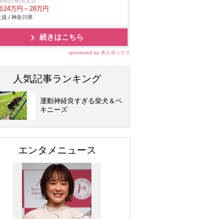
trio紹介横浜支店
給24万円～28万円
員 / 神奈川県
続きはこちら
sponsored by 求人ボックス
人気記事ランキング
運動神経良すぎる柴犬＆ペ
キニーズ
エンタメニュース