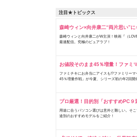
注目★トピックス
森崎ウィン×向井康二“両片思い”
森崎ウィンと向井康二がW主演！映画『（LOVE S
最速配信。究極のピュアラブ！
お値段そのまま45％増量！ファミ
ファミチキにお弁当にアイスも!?ファミリーマ
45％増量作戦」が今夏、シリーズ初の年2回開
プロ厳選！目的別「おすすめPC９
用途に合うパソコン選びは意外と難しい。そこ
途別のおすすめモデルをご紹介！