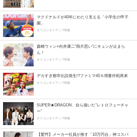
マクドナルドが40年にわたり支える「小学生の甲子
園」
オリコンタイアップ特集
森崎ウィン×向井康二“両片思い”にキュンが止まら
ん！
オリコンタイアップ特集
デカすぎ都市伝説発生!?ファミマ45％増量作戦再来
オリコンタイアップ特集
SUPER★DRAGON、自ら描いた”レトロフューチャ
ー”
オリコンタイアップ特集
【驚愕】メーカー社員が推す「10万円台」神コスパ