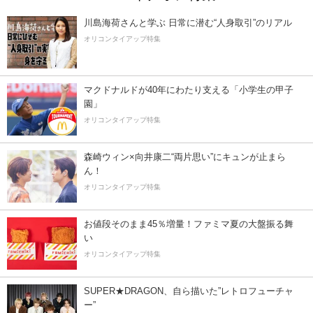
川島海荷さんと学ぶ 日常に潜む“人身取引”のリアル
オリコンタイアップ特集
マクドナルドが40年にわたり支える「小学生の甲子
園」
オリコンタイアップ特集
森崎ウィン×向井康二“両片思い”にキュンが止まら
ん！
オリコンタイアップ特集
お値段そのまま45％増量！ファミマ夏の大盤振る舞
い
オリコンタイアップ特集
SUPER★DRAGON、自ら描いた”レトロフューチャ
ー”