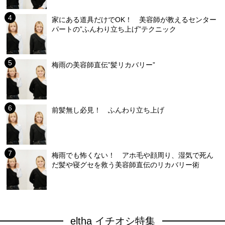
家にある道具だけでOK！ 美容師が教えるセンター
パートの”ふんわり立ち上げ”テクニック
梅雨の美容師直伝”髪リカバリー”
前髪無し必見！ ふんわり立ち上げ
梅雨でも怖くない！ アホ毛や顔周り、湿気で死ん
だ髪や寝グセを救う美容師直伝のリカバリー術
eltha イチオシ特集