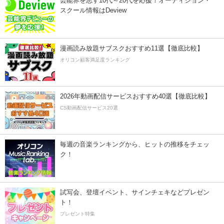
芸能界を志す10代～20代を応援！オーディション・
スクール情報はDeview
漫画読み放題サブスクおすすめ11選【徹底比較】
オリコン顧客満足度ランキング
2026年動画配信サービスおすすめ40選【徹底比較】
CS動画配信サービス20選
毎週の音楽ランキングから、ヒットの推移をチェッ
ク！
試写会、登壇イベント、サインチェキなどプレゼン
ト！
プレゼント特集