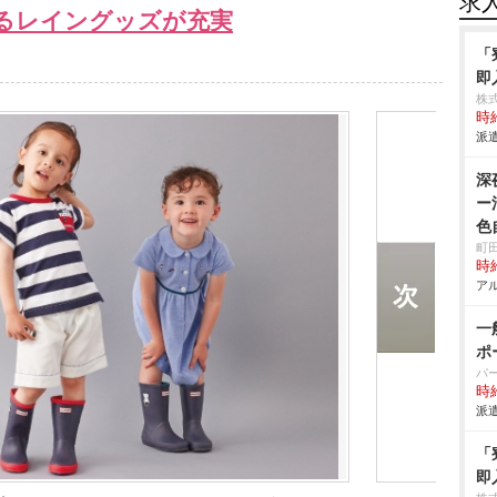
求
るレイングッズが充実
「
即
株
時給
派遣
深
ー
色
町
時給
アル
一
ポ
パ
時給
派遣
「
即