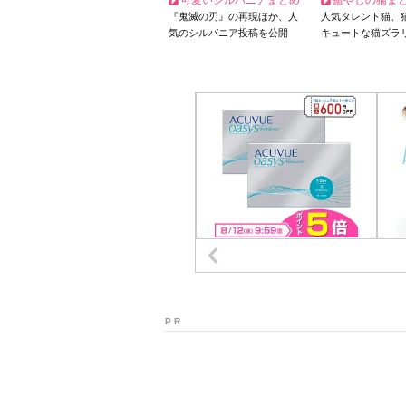
可愛いシルバニアまとめ
癒やしの猫ま
『鬼滅の刃』の再現ほか、人
人気タレント猫、
気のシルバニア投稿を公開
キュートな猫ズラ
P R