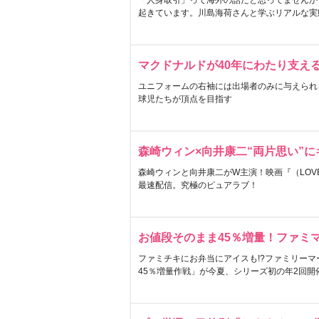
「人身取引」って海外の話だと思ってませんか
起きています。川島海荷さんと学ぶリアルな実
マクドナルドが40年にわたり支え
ユニフォームの右袖には出場者のみに与えられ
球児たちが頂点を目指す
森崎ウィン×向井康二“両片思い”
森崎ウィンと向井康二がW主演！映画『（LOVE S
最速配信。究極のピュアラブ！
お値段そのまま45％増量！ファミ
ファミチキにお弁当にアイスも!?ファミリーマ
45％増量作戦」が今夏、シリーズ初の年2回開