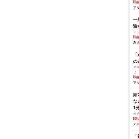
時給
アル
一
験
マ
時給
派遣
「
の
J
ピ
時給
アル
館
な
1
株
時給
アル
「