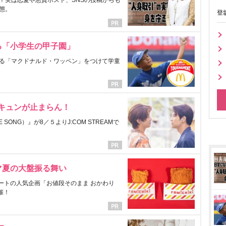
？実は恋愛や悪質ホスト、SNSの投稿からも
態。
登
る「小学生の甲子園」
る「マクドナルド・ワッペン」をつけて学童
にキュンが止まらん！
ONG）』が8／５よりJ:COM STREAMで
マ夏の大盤振る舞い
ートの人気企画「お値段そのまま おかわり
催！