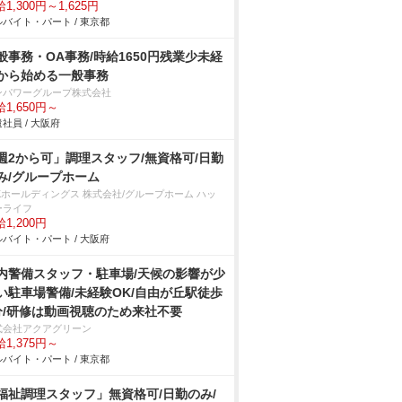
1,300円～1,625円
バイト・パート / 東京都
般事務・OA事務/時給1650円残業少未経
から始める一般事務
ンパワーグループ株式会社
1,650円～
社員 / 大阪府
週2から可」調理スタッフ/無資格可/日勤
み/グループホーム
SKホールディングス 株式会社/グループホーム ハッ
ーライフ
1,200円
バイト・パート / 大阪府
内警備スタッフ・駐車場/天候の影響が少
い駐車場警備/未経験OK/自由が丘駅徒歩
分/研修は動画視聴のため来社不要
式会社アクアグリーン
1,375円～
バイト・パート / 東京都
福祉調理スタッフ」無資格可/日勤のみ/