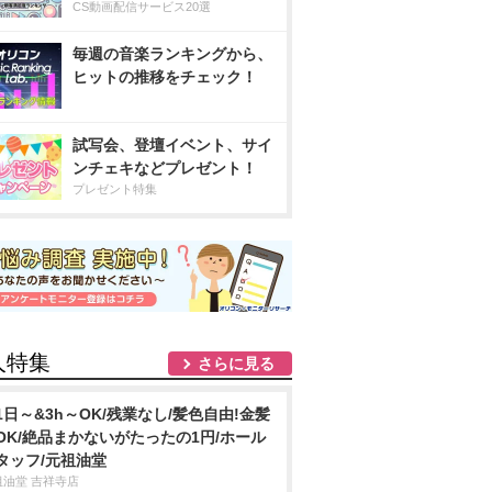
CS動画配信サービス20選
毎週の音楽ランキングから、
ヒットの推移をチェック！
試写会、登壇イベント、サイ
ンチェキなどプレゼント！
プレゼント特集
人特集
さらに見る
1日～&3h～OK/残業なし/髪色自由!金髪
OK/絶品まかないがたったの1円/ホール
タッフ/元祖油堂
祖油堂 吉祥寺店