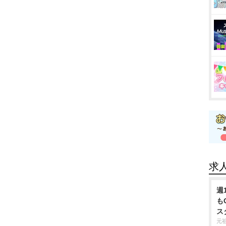
求
週
も
ス
元