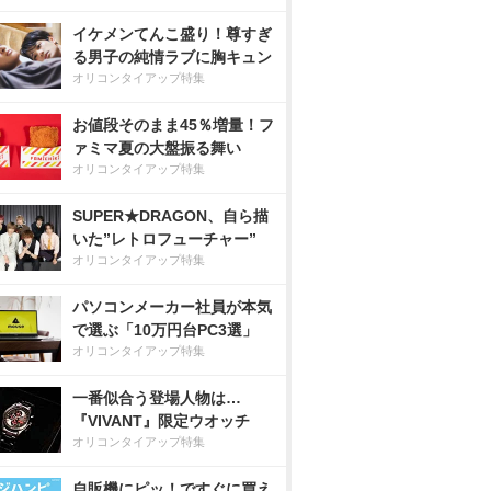
イケメンてんこ盛り！尊すぎ
る男子の純情ラブに胸キュン
オリコンタイアップ特集
お値段そのまま45％増量！フ
ァミマ夏の大盤振る舞い
オリコンタイアップ特集
SUPER★DRAGON、自ら描
いた”レトロフューチャー”
オリコンタイアップ特集
パソコンメーカー社員が本気
で選ぶ「10万円台PC3選」
オリコンタイアップ特集
一番似合う登場人物は…
『VIVANT』限定ウオッチ
オリコンタイアップ特集
自販機にピッ！ですぐに買え