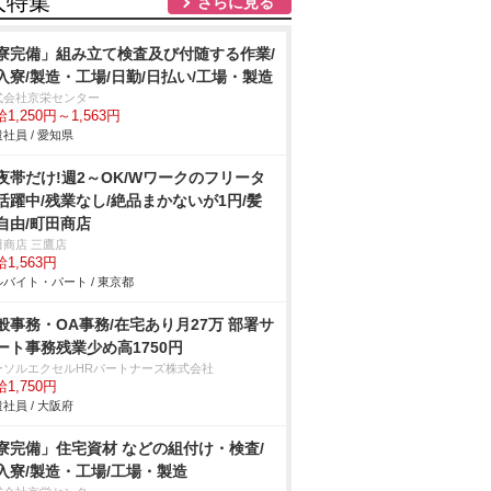
人特集
さらに見る
寮完備」組み立て検査及び付随する作業/
入寮/製造・工場/日勤/日払い/工場・製造
式会社京栄センター
1,250円～1,563円
社員 / 愛知県
夜帯だけ!週2～OK/Wワークのフリータ
活躍中/残業なし/絶品まかないが1円/髪
自由/町田商店
田商店 三鷹店
1,563円
バイト・パート / 東京都
般事務・OA事務/在宅あり月27万 部署サ
ート事務残業少め高1750円
ーソルエクセルHRパートナーズ株式会社
1,750円
社員 / 大阪府
寮完備」住宅資材 などの組付け・検査/
入寮/製造・工場/工場・製造