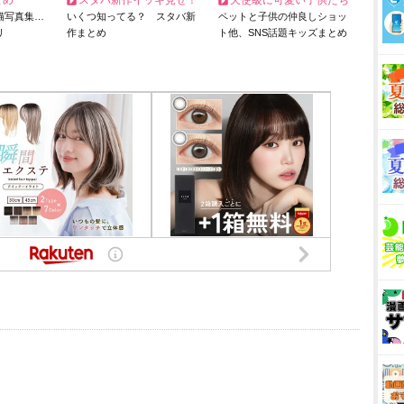
とめ
スタバ新作イッキ見せ！
天使級に可愛い子供たち
猫写真集…
いくつ知ってる？ スタバ新
ペットと子供の仲良しショッ
リ
作まとめ
ト他、SNS話題キッズまとめ