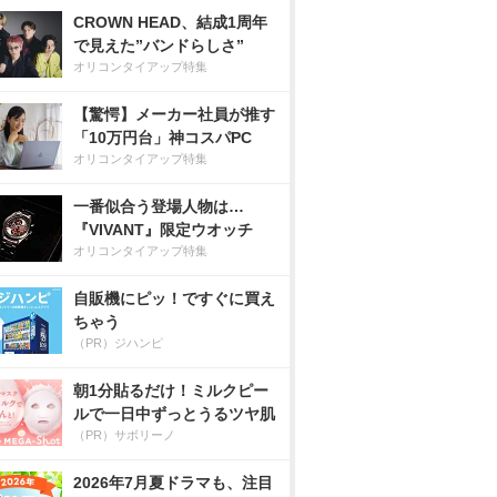
CROWN HEAD、結成1周年
で見えた”バンドらしさ”
オリコンタイアップ特集
【驚愕】メーカー社員が推す
「10万円台」神コスパPC
オリコンタイアップ特集
一番似合う登場人物は…
『VIVANT』限定ウオッチ
オリコンタイアップ特集
自販機にピッ！ですぐに買え
ちゃう
（PR）ジハンピ
朝1分貼るだけ！ミルクピー
ルで一日中ずっとうるツヤ肌
（PR）サボリーノ
2026年7月夏ドラマも、注目