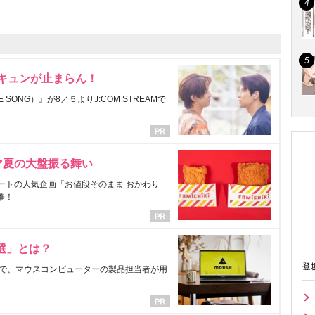
にキュンが止まらん！
ONG）』が8／５よりJ:COM STREAMで
マ夏の大盤振る舞い
ートの人気企画「お値段そのまま おかわり
催！
選」とは？
登
で、マウスコンピューターの製品担当者が用