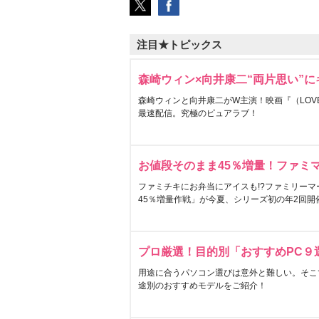
注目★トピックス
森崎ウィン×向井康二“両片思い”
森崎ウィンと向井康二がW主演！映画『（LOVE S
最速配信。究極のピュアラブ！
お値段そのまま45％増量！ファミ
ファミチキにお弁当にアイスも!?ファミリーマ
45％増量作戦」が今夏、シリーズ初の年2回開
プロ厳選！目的別「おすすめPC９
用途に合うパソコン選びは意外と難しい。そこ
途別のおすすめモデルをご紹介！