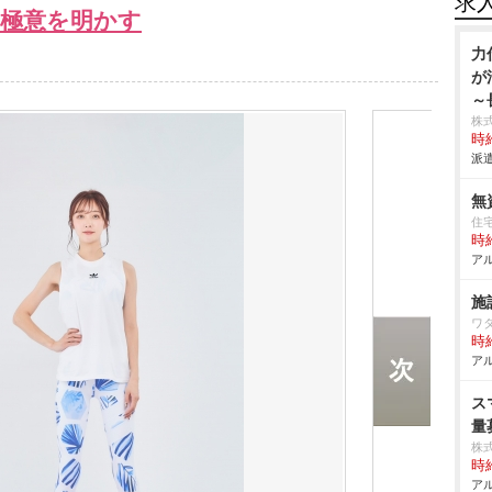
求
の極意を明かす
力
が
～
株
時給
派遣
無
住
時給
アル
施
ワ
時給
アル
ス
量
株
時給
アル