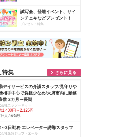
試写会、登壇イベント、サイ
ンチェキなどプレゼント！
プレゼント特集
人特集
さらに見る
勤デイサービスの介護スタッフ/見守り
話相手中心で負担少なめ/大府市内に勤務
多数 2カ月～長期
式会社ニッソーネット
1,400円～2,125円
社員 / 愛知県
2～3日勤務 エレベーター誘導スタッフ
式会社阪急ジョブ・エール