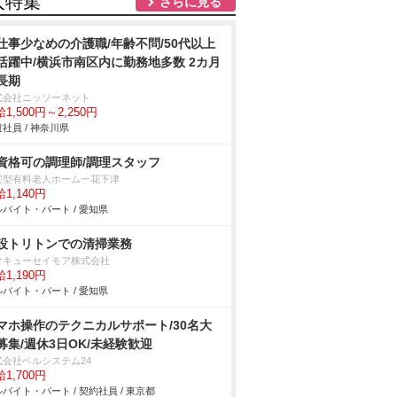
人特集
さらに見る
仕事少なめの介護職/年齢不問/50代以上
活躍中/横浜市南区内に勤務地多数 2カ月
長期
式会社ニッソーネット
1,500円～2,250円
社員 / 神奈川県
資格可の調理師/調理スタッフ
宅型有料老人ホーム一花下津
1,140円
バイト・パート / 愛知県
設トリトンでの清掃業務
タキューセイモア株式会社
1,190円
バイト・パート / 愛知県
マホ操作のテクニカルサポート/30名大
募集/週休3日OK/未経験歓迎
式会社ベルシステム24
1,700円
バイト・パート / 契約社員 / 東京都