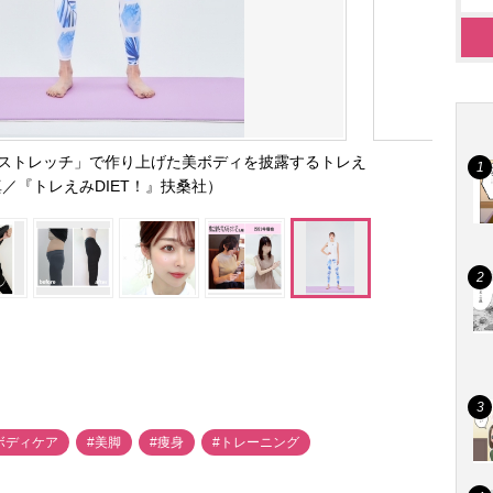
ストレッチ」で作り上げた美ボディを披露するトレえ
／『トレえみDIET！』扶桑社）
ボディケア
#美脚
#痩身
#トレーニング