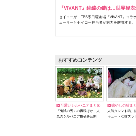
『VIVANT』続編の鍵は…世界観
セイコーが、TBS系日曜劇場『VIVANT』コ
ューサーとセイコー担当者が魅力を解説する。
おすすめコンテンツ
可愛いシルバニアまとめ
癒やしの猫ま
『鬼滅の刃』の再現ほか、人
人気タレント猫、
気のシルバニア投稿を公開
キュートな猫ズラ