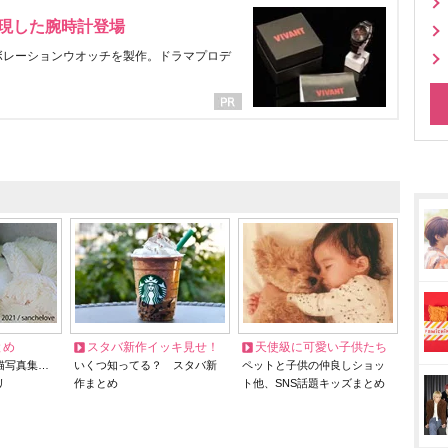
表現した腕時計登場
ラボレーションウオッチを製作。ドラマプロデ
とめ
スタバ新作イッキ見せ！
天使級に可愛い子供たち
猫写真集…
いくつ知ってる？ スタバ新
ペットと子供の仲良しショッ
リ
作まとめ
ト他、SNS話題キッズまとめ