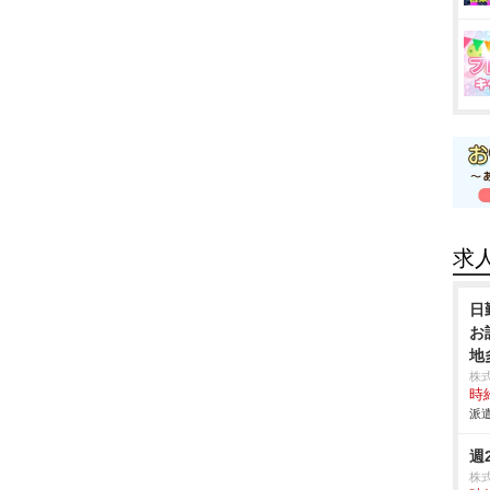
求
日
お
地
株
時給
派遣
週
株