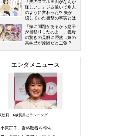
「夫のスマホ画面がなんか
怪しい…」ジム通いで別人
のように変わった!? 夫が
隠していた衝撃の事実とは
「嫁に問題があるから息子
が目移りしたのよ！」義母
の驚きの見解に唖然…嫁の
高学歴が原因だと主張!?
エンタメニュース
坂絵莉、4歳長男とランニング
小原正子、資格取得を報告