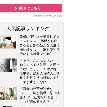
続きはこちら
sponsored by 求人ボックス
人気記事ランキング
義母の便利屋を卒業してノ
ーストレス！ 離婚から始
まる妻と娘の新たな人生に
悔いはなし！【嫁を便利屋
扱いする義母 Vol.44】
「あら、ごめんなさい
ね？」って絶対悪いと思っ
てないでしょ…！ 私の畑
に平然と踏み入る隣人…無
視？悪意？その行動にモヤ
モヤが止まらない
「義母の発言が許せな
い…！」嫁が義母に怒り爆
発！ 夫は仕方ないと言う
けれど諦めるべき？