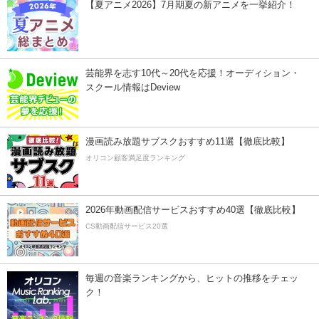
【夏アニメ2026】7月期夏の新アニメを一挙紹介！
芸能界を志す10代～20代を応援！オーディション・
スクール情報はDeview
漫画読み放題サブスクおすすめ11選【徹底比較】
オリコン顧客満足度ランキング
2026年動画配信サービスおすすめ40選【徹底比較】
CS動画配信サービス20選
毎週の音楽ランキングから、ヒットの推移をチェッ
ク！