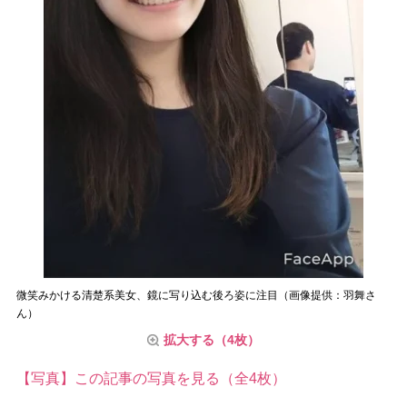
微笑みかける清楚系美女、鏡に写り込む後ろ姿に注目（画像提供：羽舞さ
ん）
拡大する（4枚）
【写真】この記事の写真を見る（全4枚）