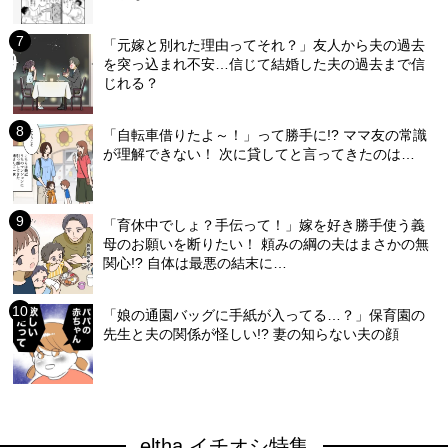
「元嫁と別れた理由ってそれ？」友人から夫の過去
を突っ込まれ不安…信じて結婚した夫の過去まで信
じれる？
「自転車借りたよ～！」って勝手に!? ママ友の常識
が理解できない！ 次に貸してと言ってきたのは…
「育休中でしょ？手伝って！」嫁を好き勝手使う義
母のお願いを断りたい！ 頼みの綱の夫はまさかの無
関心!? 自体は最悪の結末に…
「娘の通園バッグに手紙が入ってる…？」保育園の
先生と夫の関係が怪しい!? 妻の知らない夫の顔
eltha イチオシ特集