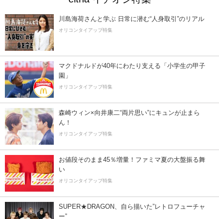
川島海荷さんと学ぶ 日常に潜む“人身取引”のリアル
オリコンタイアップ特集
マクドナルドが40年にわたり支える「小学生の甲子
園」
オリコンタイアップ特集
森崎ウィン×向井康二“両片思い”にキュンが止まら
ん！
オリコンタイアップ特集
お値段そのまま45％増量！ファミマ夏の大盤振る舞
い
オリコンタイアップ特集
SUPER★DRAGON、自ら描いた”レトロフューチャ
ー”