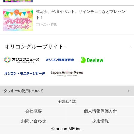
試写会、登壇イベント、サインチェキなどプレゼン
ト！
プレゼント特集
オリコングループサイト
クッキーの使用について
このサイトでは Cookie を使用して、ユーザーに合わせたコンテンツや広告の
elthaとは
表示、ソーシャル メディア機能の提供、広告の表示回数やクリック数の測定を
会社概要
個人情報保護方針
行っています。
また、ユーザーによるサイトの利用状況についても情報を収集し、ソーシャル
お問い合わせ
採用情報
メディアや広告配信、データ解析の各パートナーに提供しています。
各パートナーは、この情報とユーザーが各パートナーに提供した他の情報や、
© oricon ME inc.
ユーザーが各パートナーのサービスを使用したときに収集した他の情報を組み