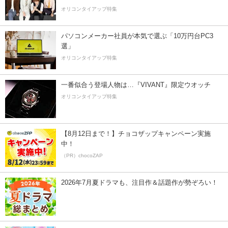
オリコンタイアップ特集
パソコンメーカー社員が本気で選ぶ「10万円台PC3
選」
オリコンタイアップ特集
一番似合う登場人物は…『VIVANT』限定ウオッチ
オリコンタイアップ特集
【8月12日まで！】チョコザップキャンペーン実施
中！
（PR）chocoZAP
2026年7月夏ドラマも、注目作＆話題作が勢ぞろい！