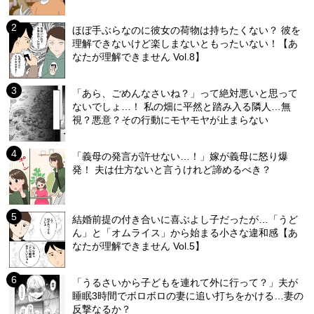
ほぼ手ぶらなのに彼女の荷物は持ちたくない？ 彼を
理解できないけど楽しまないともったいない！【あ
なたが理解できません Vol.8】
「あら、ごめんなさいね？」って絶対悪いと思って
ないでしょ…！ 私の畑に平然と踏み入る隣人…無
視？悪意？その行動にモヤモヤが止まらない
「義母の発言が許せない…！」嫁が義母に怒り爆
発！ 夫は仕方ないと言うけれど諦めるべき？
結婚前提の付き合いに喜ぶよし子だったが…「うど
ん」と「オムライス」から始まる小さな違和感【あ
なたが理解できません Vol.5】
「うるさいから子どもを連れて外に行って？」夫が
睡眠3時間でボロボロの妻に追い打ちをかける…妻の
反撃なるか？