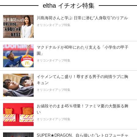
eltha イチオシ特集
川島海荷さんと学ぶ 日常に潜む“人身取引”のリアル
オリコンタイアップ特集
マクドナルドが40年にわたり支える「小学生の甲子
園」
オリコンタイアップ特集
イケメンてんこ盛り！尊すぎる男子の純情ラブに胸
キュン
オリコンタイアップ特集
お値段そのまま45％増量！ファミマ夏の大盤振る舞
い
オリコンタイアップ特集
SUPER★DRAGON、自ら描いた”レトロフューチャ