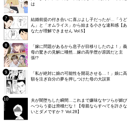
は
結婚前提の付き合いに喜ぶよし子だったが…「うど
ん」と「オムライス」から始まる小さな違和感【あ
なたが理解できません Vol.5】
「嫁に問題があるから息子が目移りしたのよ！」義
母の驚きの見解に唖然…嫁の高学歴が原因だと主
張!?
「私が絶対に娘の可能性を開花させる…！」娘に高
額を注ぎ自分の夢を押しつけた母の大誤算
夫が闇堕ちした瞬間…これまで嫌味なヤツらが媚び
へつらう姿は滑稽だな！【母親ならすべてを許さな
いとダメですか？ Vol.28】