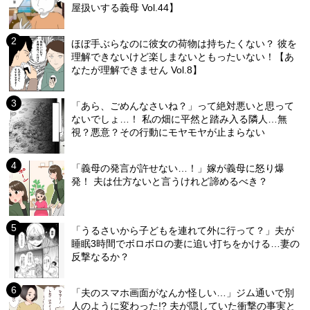
屋扱いする義母 Vol.44】
ほぼ手ぶらなのに彼女の荷物は持ちたくない？ 彼を
理解できないけど楽しまないともったいない！【あ
なたが理解できません Vol.8】
「あら、ごめんなさいね？」って絶対悪いと思って
ないでしょ…！ 私の畑に平然と踏み入る隣人…無
視？悪意？その行動にモヤモヤが止まらない
「義母の発言が許せない…！」嫁が義母に怒り爆
発！ 夫は仕方ないと言うけれど諦めるべき？
「うるさいから子どもを連れて外に行って？」夫が
睡眠3時間でボロボロの妻に追い打ちをかける…妻の
反撃なるか？
「夫のスマホ画面がなんか怪しい…」ジム通いで別
人のように変わった!? 夫が隠していた衝撃の事実と