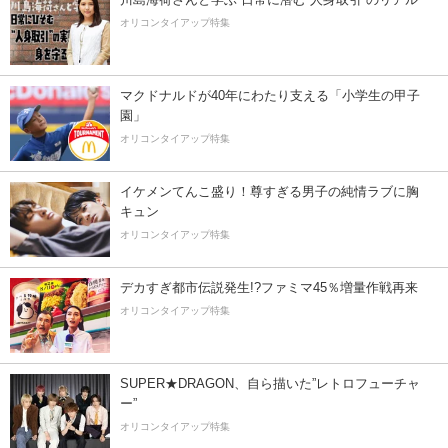
オリコンタイアップ特集
マクドナルドが40年にわたり支える「小学生の甲子
園」
オリコンタイアップ特集
イケメンてんこ盛り！尊すぎる男子の純情ラブに胸
キュン
オリコンタイアップ特集
デカすぎ都市伝説発生!?ファミマ45％増量作戦再来
オリコンタイアップ特集
SUPER★DRAGON、自ら描いた”レトロフューチャ
ー”
オリコンタイアップ特集