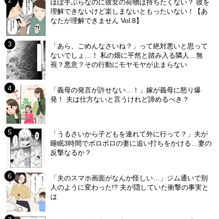
ほぼ手ぶらなのに彼女の荷物は持ちたくない？ 彼を
理解できないけど楽しまないともったいない！【あ
なたが理解できません Vol.8】
「あら、ごめんなさいね？」って絶対悪いと思って
ないでしょ…！ 私の畑に平然と踏み入る隣人…無
視？悪意？その行動にモヤモヤが止まらない
「義母の発言が許せない…！」嫁が義母に怒り爆
発！ 夫は仕方ないと言うけれど諦めるべき？
「うるさいから子どもを連れて外に行って？」夫が
睡眠3時間でボロボロの妻に追い打ちをかける…妻の
反撃なるか？
「夫のスマホ画面がなんか怪しい…」ジム通いで別
人のように変わった!? 夫が隠していた衝撃の事実と
は