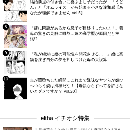
結婚前提の付き合いに喜ぶよし子だったが…「うど
ん」と「オムライス」から始まる小さな違和感【あ
なたが理解できません Vol.5】
「嫁に問題があるから息子が目移りしたのよ！」義
母の驚きの見解に唖然…嫁の高学歴が原因だと主
張!?
「私が絶対に娘の可能性を開花させる…！」娘に高
額を注ぎ自分の夢を押しつけた母の大誤算
夫が闇堕ちした瞬間…これまで嫌味なヤツらが媚び
へつらう姿は滑稽だな！【母親ならすべてを許さな
いとダメですか？ Vol.28】
eltha イチオシ特集
川島海荷さんと学ぶ 日常に潜む“人身取引”のリアル