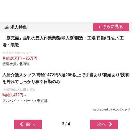
さらに見る
求人特集
「寮完備」生乳の受入作業業務/即入寮/製造・工場/日勤/日払い/工
場・製造
株式会社京栄センター
月給20万円～25万円
派遣社員 / 北海道
入所介護スタッフ/時給1472円&週20h以上で手当あり!有給あり/扶養
を外れてしっかり稼ぐ日勤のみ
社会医療法人財団 仁医会
時給1,472円～
アルバイト・パート / 東京都
sponsored by 求人ボックス
3 / 4
前へ
次へ