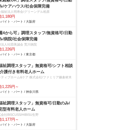
未経験OK」調理スタッフ/無資格可/日勤
み/ケアハウス/社会保障完備
会福祉法人明寿会/グリーンデル柏原
1,180円
バイト・パート / 大阪府
週4から可」調理スタッフ/無資格可/日勤
み/病院/社会保障完備
療法人社団美誠会 荒川病院
1,226円
バイト・パート / 東京都
福祉調理スタッフ」無資格可/シフト相談
/介護付き有料老人ホーム
ラティブホーム&ケア 株式会社/ファミリア鎌倉材木
1,225円～
バイト・パート / 神奈川県
福祉調理スタッフ」無資格可/日勤のみ/
宅型有料老人ホーム
会社BISCUSS/HIBISU生野
1,177円～
バイト・パート / 大阪府