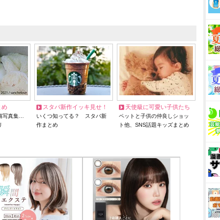
とめ
スタバ新作イッキ見せ！
天使級に可愛い子供たち
猫写真集…
いくつ知ってる？ スタバ新
ペットと子供の仲良しショッ
リ
作まとめ
ト他、SNS話題キッズまとめ