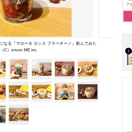
アル
になる『マローネ カシス フラペチーノ』飲んでみた
（C）oricon ME inc.