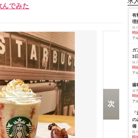
求
飲んでみた
有
理
株
時給
アル
ガ
3
株
時給
アル
歯
健
時給
アル
「
の
備
株
時給