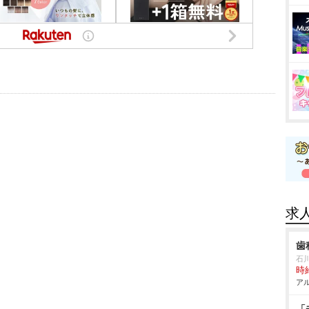
求
歯
石
時給
アル