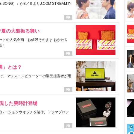
ONG）』が8／５よりJ:COM STREAMで
マ夏の大盤振る舞い
ートの人気企画「お値段そのまま おかわり
催！
選」とは？
で、マウスコンピューターの製品担当者が用
表現した腕時計登場
ラボレーションウオッチを製作。ドラマプロデ