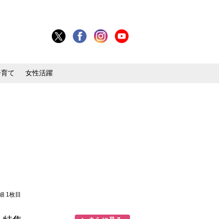
子育て
女性活躍
細 1枚目