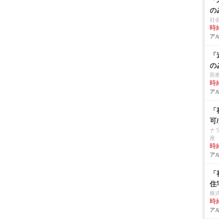
「
の
社
時給
アル
「
の
医
時給
アル
「
可
ナ
座
時給
アル
「
住
株式
時給
アル