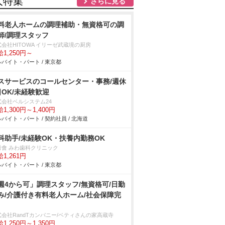
人特集
さらに見る
料老人ホームの調理補助・無資格可の調
師/調理スタッフ
式会社HITOWA イリーゼ武蔵境の厨房
1,250円～
バイト・パート / 東京都
スサービスのコールセンター・事務/週休
日OK/未経験歓迎
式会社ベルシステム24
1,300円～1,400円
バイト・パート / 契約社員 / 北海道
科助手/未経験OK・扶養内勤務OK
秀會 みわ歯科クリニック
1,261円
バイト・パート / 東京都
週4から可」調理スタッフ/無資格可/日勤
み/介護付き有料老人ホーム/社会保障完
式会社RandTカンパニー/ベティさんの家高蔵寺
1,250円～1,350円