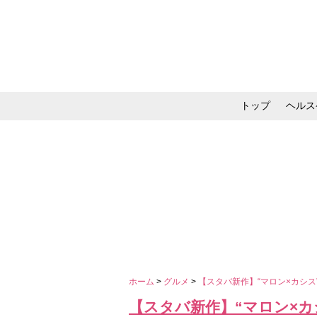
トップ
ヘルス
メイク・コスメ・スキ
ホーム
>
グルメ
>
【スタバ新作】“マロン×カシス
【スタバ新作】“マロン×カ