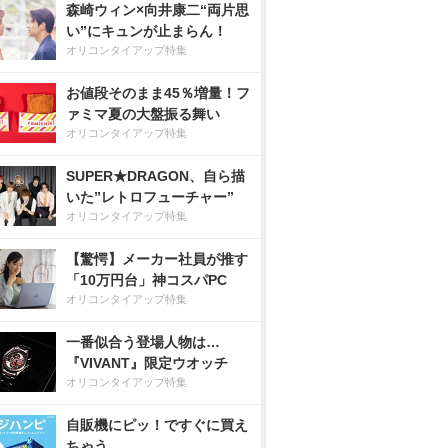
森崎ウィン×向井康二“両片思
い”にキュンが止まらん！
オリコンタイアップ特集
お値段そのまま45％増量！フ
ァミマ夏の大盤振る舞い
オリコンタイアップ特集
SUPER★DRAGON、自ら描
いた”レトロフューチャー”
オリコンタイアップ特集
【驚愕】メーカー社員が推す
「10万円台」神コスパPC
オリコンタイアップ特集
一番似合う登場人物は…
『VIVANT』限定ウオッチ
オリコンタイアップ特集
自販機にピッ！ですぐに買え
ちゃう