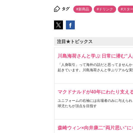
タグ
#新商品
#ドリンク
#スタ
注目★トピックス
川島海荷さんと学ぶ 日常に潜む“人
「人身取引」って海外の話だと思ってませんか
起きています。川島海荷さんと学ぶリアルな実
マクドナルドが40年にわたり支え
ユニフォームの右袖には出場者のみに与えられ
球児たちが頂点を目指す
森崎ウィン×向井康二“両片思い”