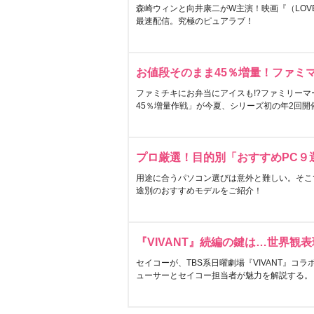
森崎ウィンと向井康二がW主演！映画『（LOVE S
最速配信。究極のピュアラブ！
お値段そのまま45％増量！ファミ
ファミチキにお弁当にアイスも!?ファミリーマ
45％増量作戦」が今夏、シリーズ初の年2回開
プロ厳選！目的別「おすすめPC９
用途に合うパソコン選びは意外と難しい。そこ
途別のおすすめモデルをご紹介！
『VIVANT』続編の鍵は…世界観
セイコーが、TBS系日曜劇場『VIVANT』コ
ューサーとセイコー担当者が魅力を解説する。