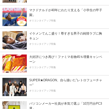
マクドナルドが40年にわたり支える「小学生の甲子
園」
オリコンタイアップ特集
イケメンてんこ盛り！尊すぎる男子の純情ラブに胸
キュン
オリコンタイアップ特集
大好評につき再び！ファミマ名物45％増量キャンペ
ーン
オリコンタイアップ特集
SUPER★DRAGON、自ら描いた”レトロフューチャ
ー”
オリコンタイアップ特集
パソコンメーカー社員が本気で選ぶ「10万円台PC3
選」