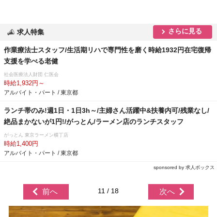
さらに見る
求人特集
作業療法士スタッフ/生活期リハで専門性を磨く時給1932円在宅復帰
支援を学べる老健
社会医療法人財団 仁医会
時給1,932円～
アルバイト・パート / 東京都
ランチ帯のみ!週1日・1日3h～/主婦さん活躍中&扶養内可/残業なし/
絶品まかないが1円!/がっとん/ラーメン店のランチスタッフ
がっとん 東京ラーメン横丁店
時給1,400円
アルバイト・パート / 東京都
sponsored by 求人ボックス
11 / 18
前へ
次へ