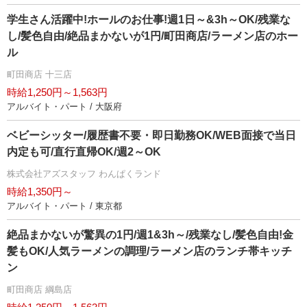
学生さん活躍中!ホールのお仕事!週1日～&3h～OK/残業な
し/髪色自由/絶品まかないが1円/町田商店/ラーメン店のホー
ル
町田商店 十三店
時給1,250円～1,563円
アルバイト・パート / 大阪府
ベビーシッター/履歴書不要・即日勤務OK/WEB面接で当日
内定も可/直行直帰OK/週2～OK
株式会社アズスタッフ わんぱくランド
時給1,350円～
アルバイト・パート / 東京都
絶品まかないが驚異の1円/週1&3h～/残業なし/髪色自由!金
髪もOK/人気ラーメンの調理/ラーメン店のランチ帯キッチ
ン
町田商店 綱島店