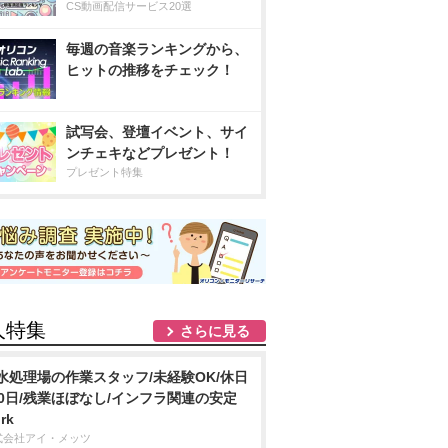
CS動画配信サービス20選
毎週の音楽ランキングから、
ヒットの推移をチェック！
試写会、登壇イベント、サイ
ンチェキなどプレゼント！
プレゼント特集
人特集
さらに見る
水処理場の作業スタッフ/未経験OK/休日
20日/残業ほぼなし/インフラ関連の安定
rk
式会社アイ・メッツ