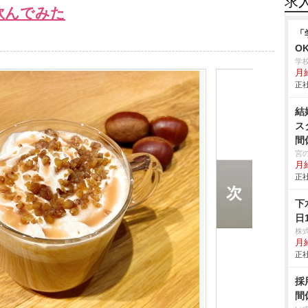
求
飲んでみた
「
O
学
月給
正社
結
ス
間
宮
月
正社
下
日
株
月
正社
採
間