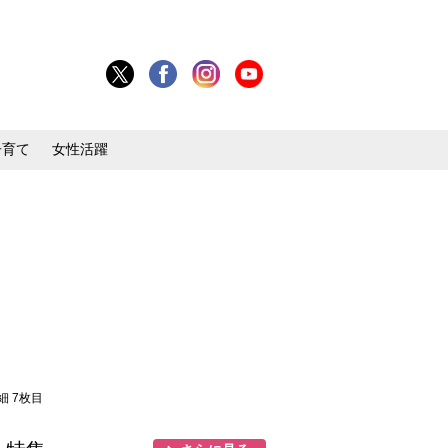
子育て
女性活躍
細 7枚目