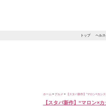
トップ
ヘルス
メイク・コスメ・スキ
ホーム
>
グルメ
>
【スタバ新作】“マロン×カシス
【スタバ新作】“マロン×カ