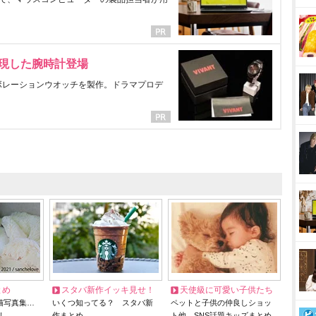
表現した腕時計登場
ラボレーションウオッチを製作。ドラマプロデ
とめ
スタバ新作イッキ見せ！
天使級に可愛い子供たち
猫写真集…
いくつ知ってる？ スタバ新
ペットと子供の仲良しショッ
リ
作まとめ
ト他、SNS話題キッズまとめ