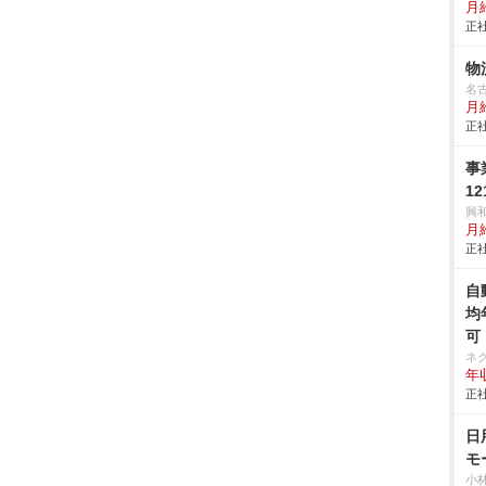
月
正社
物
名
月
正社
事
1
興
月
正社
自
均
可
ネ
年収
正社
日
モ
小