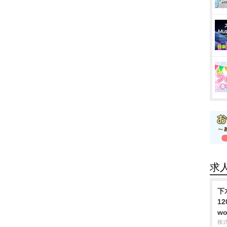
求
下
1
wo
株