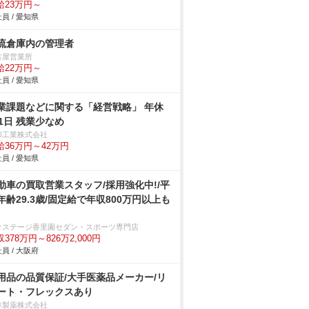
給23万円～
員 / 愛知県
流倉庫内の管理者
古屋営業所
給22万円～
員 / 愛知県
業課題などに関する「経営戦略」 年休
21日 残業少なめ
和工業株式会社
給36万円～42万円
員 / 愛知県
動車の買取営業スタッフ/採用強化中!/平
年齢29.3歳/固定給で年収800万円以上も
クステージ香里園セダン・スポーツ専門店
378万円～826万2,000円
員 / 大阪府
用品の品質保証/大手医薬品メーカー/リ
ート・フレックスあり
林製薬株式会社