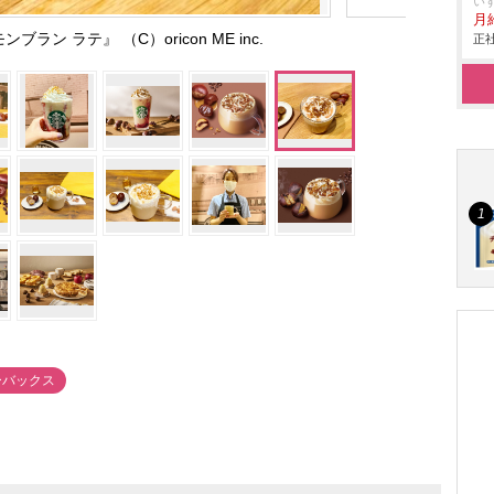
い
月
ラン ラテ』 （C）oricon ME inc.
正社
ーバックス