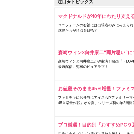
注目★トピックス
マクドナルドが40年にわたり支え
ユニフォームの右袖には出場者のみに与えられ
球児たちが頂点を目指す
森崎ウィン×向井康二“両片思い”
森崎ウィンと向井康二がW主演！映画『（LOVE S
最速配信。究極のピュアラブ！
お値段そのまま45％増量！ファミ
ファミチキにお弁当にアイスも!?ファミリーマ
45％増量作戦」が今夏、シリーズ初の年2回開
プロ厳選！目的別「おすすめPC９
用途に合うパソコン選びは意外と難しい。そこ