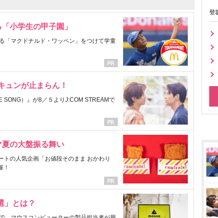
登
る「小学生の甲子園」
る「マクドナルド・ワッペン」をつけて学童
にキュンが止まらん！
ONG）』が8／５よりJ:COM STREAMで
マ夏の大盤振る舞い
ートの人気企画「お値段そのまま おかわり
催！
選」とは？
で、マウスコンピューターの製品担当者が用