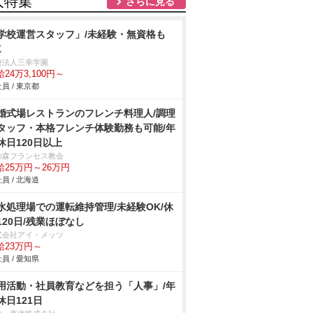
人特集
さらに見る
学校運営スタッフ」/未経験・無資格も
K
校法人三幸学園
24万3,100円～
員 / 東京都
婚式場レストランのフレンチ料理人/調理
タッフ・本格フレンチ体験勤務も可能/年
休日120日以上
の森フランセス教会
給25万円～26万円
員 / 北海道
水処理場での運転維持管理/未経験OK/休
120日/残業ほぼなし
式会社アイ・メッツ
給23万円～
員 / 愛知県
用活動・社員教育などを担う「人事」/年
休日121日