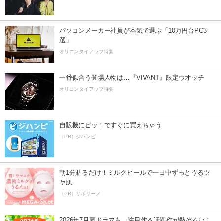
パソコンメーカー社員が本気で選ぶ「10万円台PC3
選」
オリコンタイアップ特集
一番似合う登場人物は…『VIVANT』限定ウオッチ
オリコンタイアップ特集
自販機にピッ！ですぐに買えちゃう
（PR）ジハンピ
朝1分貼るだけ！ミルクピールで一日中ずっとうるツ
ヤ肌
（PR）サボリーノ
2026年7月夏ドラマも、注目作＆話題作が勢ぞろい！