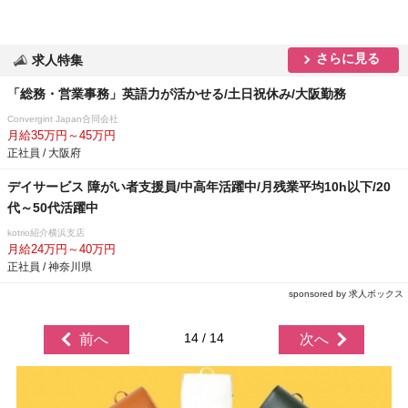
さらに見る
求人特集
「総務・営業事務」英語力が活かせる/土日祝休み/大阪勤務
Convergint Japan合同会社
月給35万円～45万円
正社員 / 大阪府
デイサービス 障がい者支援員/中高年活躍中/月残業平均10h以下/20
代～50代活躍中
kotrio紹介横浜支店
月給24万円～40万円
正社員 / 神奈川県
sponsored by 求人ボックス
14 / 14
前へ
次へ