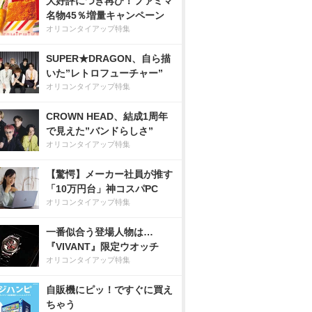
大好評につき再び！ファミマ
名物45％増量キャンペーン
オリコンタイアップ特集
SUPER★DRAGON、自ら描
いた”レトロフューチャー”
オリコンタイアップ特集
CROWN HEAD、結成1周年
で見えた”バンドらしさ”
オリコンタイアップ特集
【驚愕】メーカー社員が推す
「10万円台」神コスパPC
オリコンタイアップ特集
一番似合う登場人物は…
『VIVANT』限定ウオッチ
オリコンタイアップ特集
自販機にピッ！ですぐに買え
ちゃう