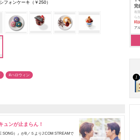
シフォンケーキ（￥250）
完
有
ら
時給
アル
ツ
#ハロウィン
にキュンが止まらん！
ONG）』が8／５よりJ:COM STREAMで