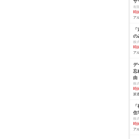
サ
有
時給
アル
「
の
株
時給
アル
デ
忘
由
株
時給
派遣
「
住
株
時給
アル