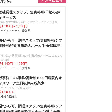
人特集
さらに見る
福祉調理スタッフ」無資格可/日勤のみ/
イサービス
式会社SOYOKAZE/守山ケアコミュニティそよ風
1,300円～1,400円
バイト・パート / 愛知県
週4から可」調理スタッフ/無資格可/シフ
相談可/特別養護老人ホーム/社会保障完
会福祉法人慈雲福祉会/特別養護老人ホーム コムネッ
スみづほ
1,140円～1,270円
バイト・パート / 愛知県
般事務・OA事務/高時給1600円病院内オ
ィスワーク土日祝休み残業少
ンパワーグループ株式会社
1,600円～
社員 / 愛知県
週2から可」調理スタッフ/無資格可/シフ
相談可/住宅型有料老人ホーム/社会保障