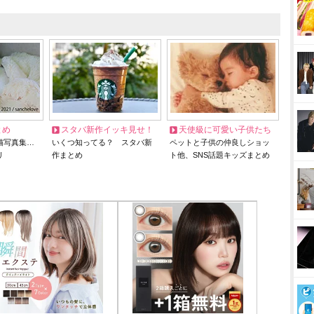
とめ
スタバ新作イッキ見せ！
天使級に可愛い子供たち
猫写真集…
いくつ知ってる？ スタバ新
ペットと子供の仲良しショッ
リ
作まとめ
ト他、SNS話題キッズまとめ