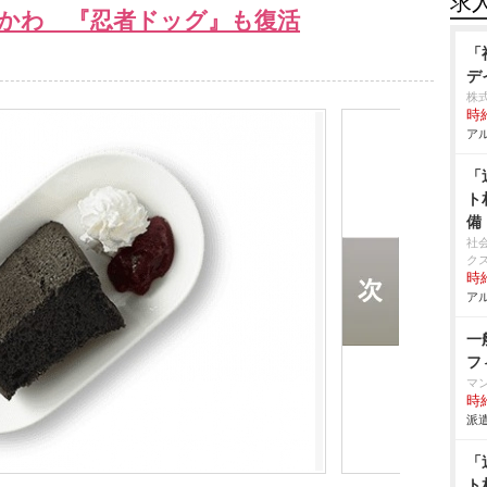
求
かわ 『忍者ドッグ』も復活
「
デ
株
時給
アル
「
ト
備
社
ク
時給
アル
一
フ
マ
時給
派遣
「
ト