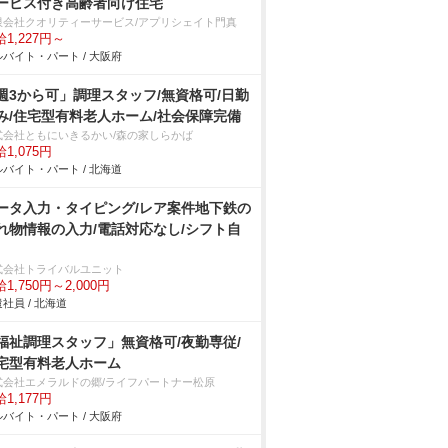
ービス付き高齢者向け住宅
限会社クオリティーサービス/アプリシェイト門真
1,227円～
バイト・パート / 大阪府
週3から可」調理スタッフ/無資格可/日勤
み/住宅型有料老人ホーム/社会保障完備
式会社ともにいきるかい/森の家しらかば
1,075円
バイト・パート / 北海道
ータ入力・タイピング/レア案件地下鉄の
れ物情報の入力/電話対応なし/シフト自
式会社トライバルユニット
1,750円～2,000円
社員 / 北海道
福祉調理スタッフ」無資格可/夜勤専従/
宅型有料老人ホーム
式会社エメラルドの郷/ライフパートナー松原
1,177円
バイト・パート / 大阪府