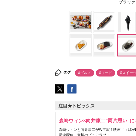
ブラック
タグ
#グルメ
#フード
#スイー
注目★トピックス
森崎ウィン×向井康二“両片思い”
森崎ウィンと向井康二がW主演！映画『（LOVE S
最速配信。究極のピュアラブ！