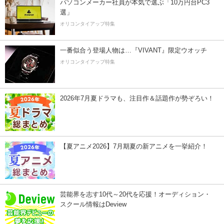
パソコンメーカー社員が本気で選ぶ「10万円台PC3
選」
オリコンタイアップ特集
一番似合う登場人物は…『VIVANT』限定ウオッチ
オリコンタイアップ特集
2026年7月夏ドラマも、注目作＆話題作が勢ぞろい！
【夏アニメ2026】7月期夏の新アニメを一挙紹介！
芸能界を志す10代～20代を応援！オーディション・
スクール情報はDeview