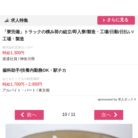
さらに見る
求人特集
「寮完備」トラックの積み荷の組立/即入寮/製造・工場/日勤/日払い/
工場・製造
株式会社京栄センター
時給1,300円
派遣社員 / 神奈川県
歯科助手/扶養内勤務OK・駅チカ
おとなとこどもの経堂歯科
時給1,700円～2,000円
アルバイト・パート / 東京都
sponsored by 求人ボックス
10 / 11
前へ
次へ