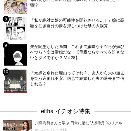
張!?
「私が絶対に娘の可能性を開花させる…！」娘に高
額を注ぎ自分の夢を押しつけた母の大誤算
夫が闇堕ちした瞬間…これまで嫌味なヤツらが媚び
へつらう姿は滑稽だな！【母親ならすべてを許さな
いとダメですか？ Vol.28】
「元嫁と別れた理由ってそれ？」友人から夫の過去
を突っ込まれ不安…信じて結婚した夫の過去まで信
じれる？
eltha イチオシ特集
川島海荷さんと学ぶ 日常に潜む“人身取引”のリアル
オリコンタイアップ特集