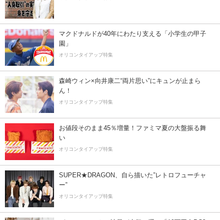
マクドナルドが40年にわたり支える「小学生の甲子
園」
オリコンタイアップ特集
森崎ウィン×向井康二“両片思い”にキュンが止まら
ん！
オリコンタイアップ特集
お値段そのまま45％増量！ファミマ夏の大盤振る舞
い
オリコンタイアップ特集
SUPER★DRAGON、自ら描いた”レトロフューチャ
ー”
オリコンタイアップ特集