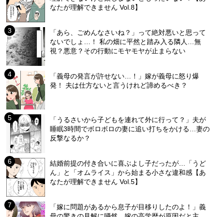
なたが理解できません Vol.8】
「あら、ごめんなさいね？」って絶対悪いと思って
ないでしょ…！ 私の畑に平然と踏み入る隣人…無
視？悪意？その行動にモヤモヤが止まらない
「義母の発言が許せない…！」嫁が義母に怒り爆
発！ 夫は仕方ないと言うけれど諦めるべき？
「うるさいから子どもを連れて外に行って？」夫が
睡眠3時間でボロボロの妻に追い打ちをかける…妻の
反撃なるか？
結婚前提の付き合いに喜ぶよし子だったが…「うど
ん」と「オムライス」から始まる小さな違和感【あ
なたが理解できません Vol.5】
「嫁に問題があるから息子が目移りしたのよ！」義
母の驚きの見解に唖然…嫁の高学歴が原因だと主