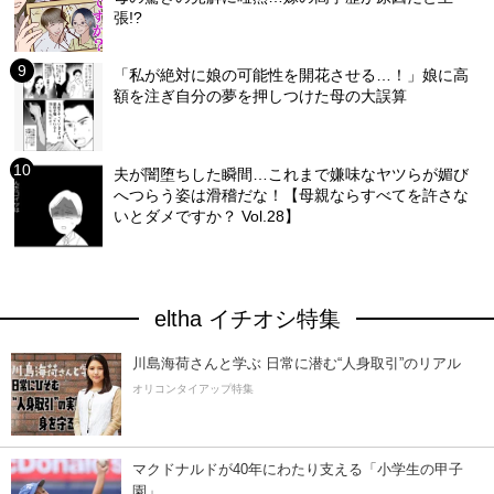
張!?
「私が絶対に娘の可能性を開花させる…！」娘に高
額を注ぎ自分の夢を押しつけた母の大誤算
夫が闇堕ちした瞬間…これまで嫌味なヤツらが媚び
へつらう姿は滑稽だな！【母親ならすべてを許さな
いとダメですか？ Vol.28】
eltha イチオシ特集
川島海荷さんと学ぶ 日常に潜む“人身取引”のリアル
オリコンタイアップ特集
マクドナルドが40年にわたり支える「小学生の甲子
園」