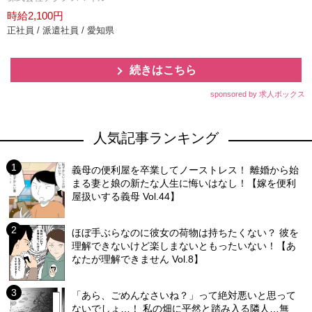
時給2,100円
正社員 / 派遣社員 / 愛知県
続きはこちら
sponsored by 求人ボックス
人気記事ランキング
義母の便利屋を卒業してノーストレス！ 離婚から始
まる妻と娘の新たな人生に悔いはなし！【嫁を便利
屋扱いする義母 Vol.44】
ほぼ手ぶらなのに彼女の荷物は持ちたくない？ 彼を
理解できないけど楽しまないともったいない！【あ
なたが理解できません Vol.8】
「あら、ごめんなさいね？」って絶対悪いと思って
ないでしょ…！ 私の畑に平然と踏み入る隣人…無