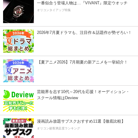
一番似合う登場人物は…『VIVANT』限定ウオッチ
オリコンタイアップ特集
2026年7月夏ドラマも、注目作＆話題作が勢ぞろい！
【夏アニメ2026】7月期夏の新アニメを一挙紹介！
芸能界を志す10代～20代を応援！オーディション・
スクール情報はDeview
漫画読み放題サブスクおすすめ11選【徹底比較】
オリコン顧客満足度ランキング