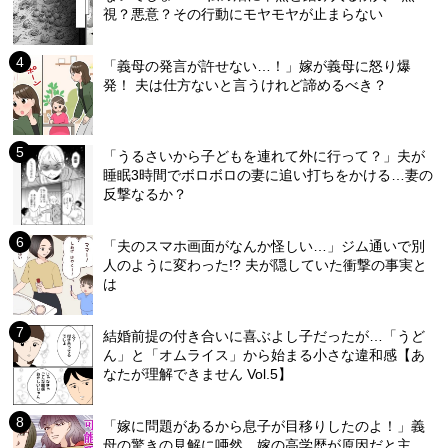
視？悪意？その行動にモヤモヤが止まらない
「義母の発言が許せない…！」嫁が義母に怒り爆
発！ 夫は仕方ないと言うけれど諦めるべき？
「うるさいから子どもを連れて外に行って？」夫が
睡眠3時間でボロボロの妻に追い打ちをかける…妻の
反撃なるか？
「夫のスマホ画面がなんか怪しい…」ジム通いで別
人のように変わった!? 夫が隠していた衝撃の事実と
は
結婚前提の付き合いに喜ぶよし子だったが…「うど
ん」と「オムライス」から始まる小さな違和感【あ
なたが理解できません Vol.5】
「嫁に問題があるから息子が目移りしたのよ！」義
母の驚きの見解に唖然…嫁の高学歴が原因だと主