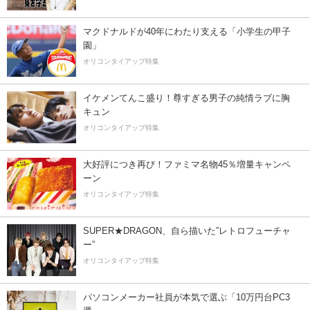
マクドナルドが40年にわたり支える「小学生の甲子
園」
オリコンタイアップ特集
イケメンてんこ盛り！尊すぎる男子の純情ラブに胸
キュン
オリコンタイアップ特集
大好評につき再び！ファミマ名物45％増量キャンペ
ーン
オリコンタイアップ特集
SUPER★DRAGON、自ら描いた”レトロフューチャ
ー”
オリコンタイアップ特集
パソコンメーカー社員が本気で選ぶ「10万円台PC3