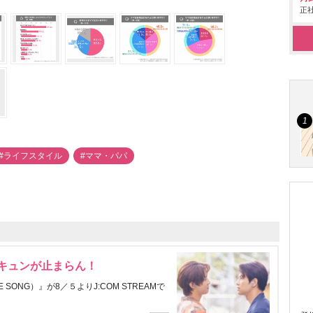
正社
#ライフスタイル
#ママ・パパ
にキュンが止まらん！
ONG）』が8／５よりJ:COM STREAMで