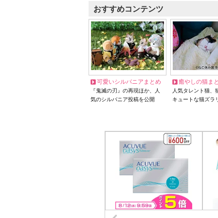
おすすめコンテンツ
可愛いシルバニアまとめ
癒やしの猫ま
『鬼滅の刃』の再現ほか、人
人気タレント猫、
気のシルバニア投稿を公開
キュートな猫ズラ