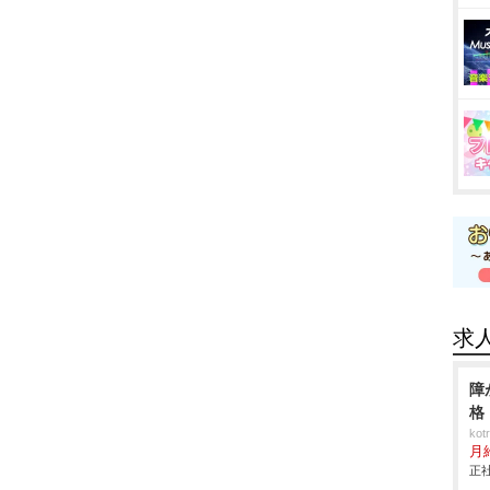
求
障
格
ko
月
正社