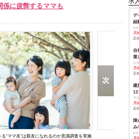
求
関係に疲弊するママも
デ
経
ko
月
正社
自
業
山
月給
正社
建
12
中
月
正社
障
み
ko
る“ママ友”は親友になれるのか意識調査を実施
月