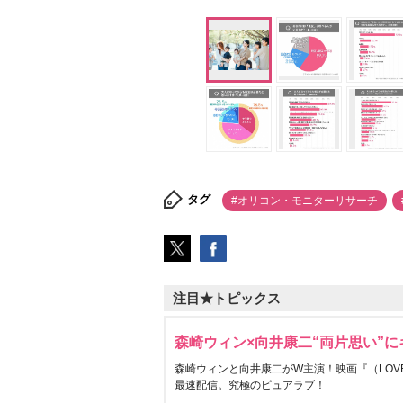
タグ
#オリコン・モニターリサーチ
注目★トピックス
森崎ウィン×向井康二“両片思い”
森崎ウィンと向井康二がW主演！映画『（LOVE S
最速配信。究極のピュアラブ！