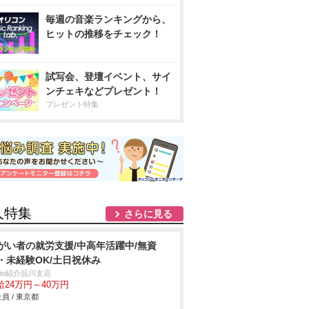
毎週の音楽ランキングから、
ヒットの推移をチェック！
試写会、登壇イベント、サイ
ンチェキなどプレゼント！
プレゼント特集
人特集
さらに見る
がい者の就労支援/中高年活躍中/無資
・未経験OK/土日祝休み
trio紹介品川支店
給24万円～40万円
員 / 東京都