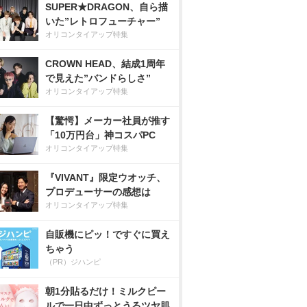
SUPER★DRAGON、自ら描
いた”レトロフューチャー”
オリコンタイアップ特集
CROWN HEAD、結成1周年
で見えた”バンドらしさ”
オリコンタイアップ特集
【驚愕】メーカー社員が推す
「10万円台」神コスパPC
オリコンタイアップ特集
『VIVANT』限定ウオッチ、
プロデューサーの感想は
オリコンタイアップ特集
自販機にピッ！ですぐに買え
ちゃう
（PR）ジハンピ
朝1分貼るだけ！ミルクピー
ルで一日中ずっとうるツヤ肌