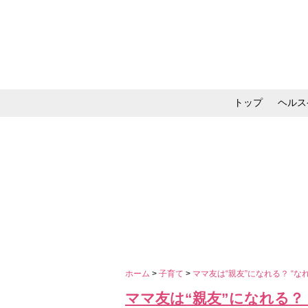
トップ
ヘルス
メイク・コスメ・スキ
ホーム
>
子育て
>
ママ友は“親友”になれる？ 
ママ友は“親友”になれる？