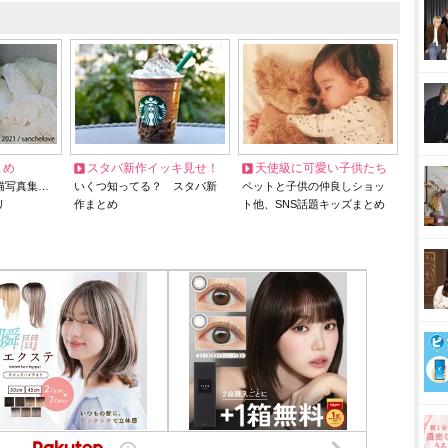
とめ
スタバ新作イッキ見せ！
天使級に可愛い子供たち
猫写真集…
いくつ知ってる？ スタバ新
ペットと子供の仲良しショッ
リ
作まとめ
ト他、SNS話題キッズまとめ