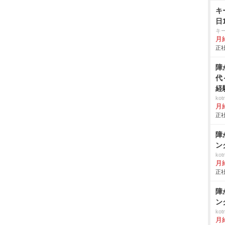
キ
日
キ
月給
正社
障
代
経
ko
月
正社
障
ン
ko
月
正社
障
ン
ko
月