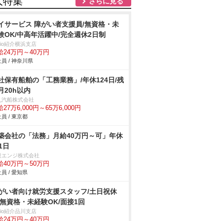
人特集
さらに見る
イサービス 障がい者支援員/無資格・未
験OK/中高年活躍中/完全週休2日制
trio紹介横浜支店
給24万円～40万円
員 / 神奈川県
社保有船舶の「工務業務」/年休124日/残
月20h以内
丸汽船株式会社
27万6,000円～65万6,000円
員 / 東京都
築会社の「法務」月給40万円～可」年休
1日
設エンジ株式会社
給40万円～50万円
員 / 愛知県
がい者向け就労支援スタッフ/土日祝休
/無資格・未経験OK/面接1回
trio紹介品川支店
給24万円～40万円