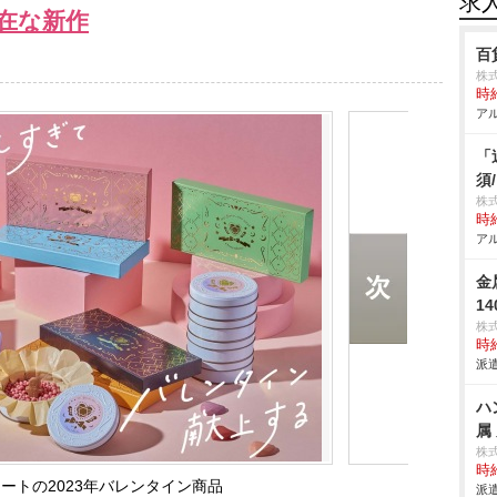
求
在な新作
百
株
時給
アル
「
須
株式
時給
アル
金
1
株
時給
派遣
ハ
属
株
時給
ートの2023年バレンタイン商品
派遣