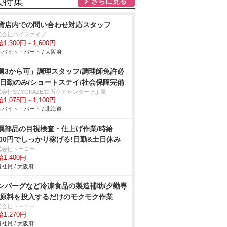
人特集
さらに見る
貨店内での問い合わせ対応スタッフ
式会社ハイファイブ
1,300円～1,600円
バイト・パート / 大阪府
週3から可」調理スタッフ/調理師免許必
/日勤のみ/ショートステイ/社会保障完備
会社SOYOKAZE/白石ケアセンターそよ風
1,075円～1,100円
バイト・パート / 北海道
属部品の目視検査・仕上げ作業/時給
400円でしっかり稼げる!日勤&土日休み
式会社トーコー
1,400円
社員 / 大阪府
ンバーグなど冷凍食品の製造補助/夕勤専
 原料を投入するだけのモクモク作業
式会社トーコー
1,270円
社員 / 大阪府