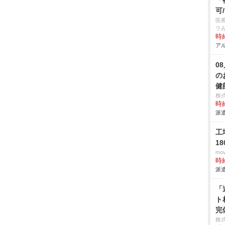
「
可
医
ラ
時給
アル
0
の
健
株
時給
派遣
工
1
mo
時給
派遣
「
ト
完
株