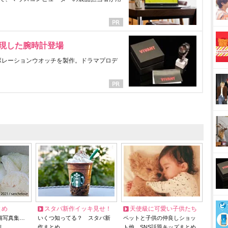
表現した腕時計登場
ラボレーションウオッチを製作。ドラマプロデ
とめ
スタバ新作イッキ見せ！
天使級に可愛い子供たち
猫写真集…
いくつ知ってる？ スタバ新
ペットと子供の仲良しショッ
リ
作まとめ
ト他、SNS話題キッズまとめ