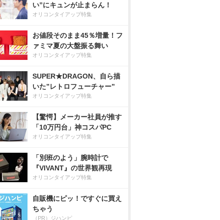
い”にキュンが止まらん！
オリコンタイアップ特集
お値段そのまま45％増量！フ
ァミマ夏の大盤振る舞い
オリコンタイアップ特集
SUPER★DRAGON、自ら描
いた”レトロフューチャー”
オリコンタイアップ特集
【驚愕】メーカー社員が推す
「10万円台」神コスパPC
オリコンタイアップ特集
「別班のよう」腕時計で
『VIVANT』の世界観再現
オリコンタイアップ特集
自販機にピッ！ですぐに買え
ちゃう
（PR）ジハンピ