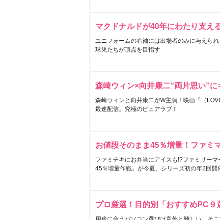
マクドナルドが40年にわたり支え
ユニフォームの右袖には出場者のみに与えられ
球児たちが頂点を目指す
森崎ウィン×向井康二“両片思い”
森崎ウィンと向井康二がW主演！映画『（LOVE S
最速配信。究極のピュアラブ！
お値段そのまま45％増量！ファミ
ファミチキにお弁当にアイスも!?ファミリーマ
45％増量作戦」が今夏、シリーズ初の年2回開
プロ厳選！目的別「おすすめPC９
用途に合うパソコン選びは意外と難しい。そこ