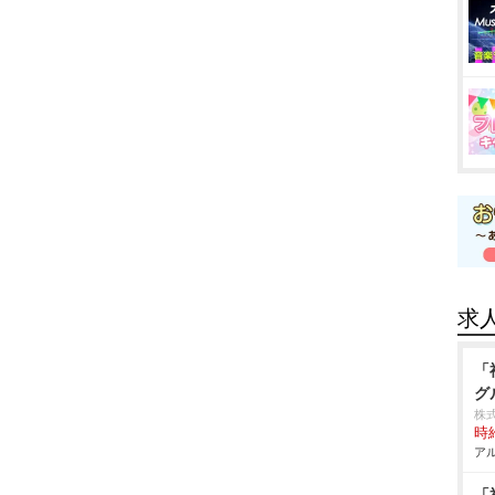
求
「
グ
株
時給
アル