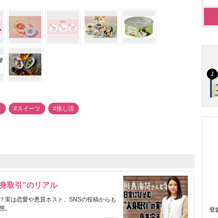
ド
#スイーツ
#推し活
身取引”のリアル
？実は恋愛や悪質ホスト、SNSの投稿からも
態。
登