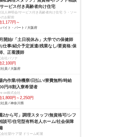
福祉調理スタッフ」無資格可/シフト相談
/サービス付き高齢者向け住宅
療法人神明会/サービス付き高齢者向け住宅 ラ・ソー
みのお駅前
1,177円～
バイト・パート / 大阪府
8月開始/「土日祝休み」大学での保健師
お仕事/紹介予定派遣/残業なし/要資格:保
師、正看護師
式会社パソナ
2,100円
社員 / 大阪府
場内作業/待機寮/日払い/寮費無料/時給
800円/8割入寮希望者
ve on株式会社
1,800円～2,250円
社員 / 神奈川県
週2から可」調理スタッフ/無資格可/シフ
相談可/住宅型有料老人ホーム/社会保障
備
式会社望/ケア望 ドリーム町屋