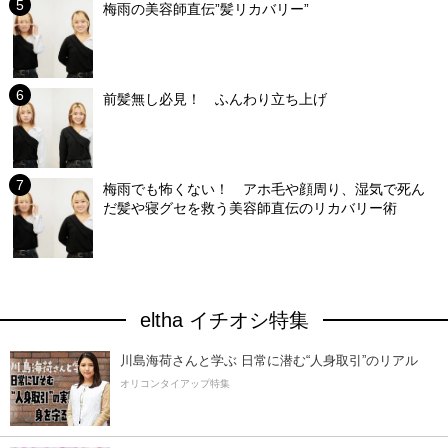
梅雨の美容師直伝”髪リカバリー”
前髪無し必見！ ふんわり立ち上げ
梅雨でも怖くない！ アホ毛や顔周り、湿気で死ん
だ髪や寝グセを救う美容師直伝のリカバリー術
eltha イチオシ特集
川島海荷さんと学ぶ 日常に潜む“人身取引”のリアル
オリコンタイアップ特集