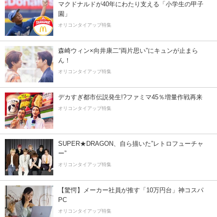
マクドナルドが40年にわたり支える「小学生の甲子
園」
オリコンタイアップ特集
森崎ウィン×向井康二“両片思い”にキュンが止まら
ん！
オリコンタイアップ特集
デカすぎ都市伝説発生!?ファミマ45％増量作戦再来
オリコンタイアップ特集
SUPER★DRAGON、自ら描いた”レトロフューチャ
ー”
オリコンタイアップ特集
【驚愕】メーカー社員が推す「10万円台」神コスパ
PC
オリコンタイアップ特集