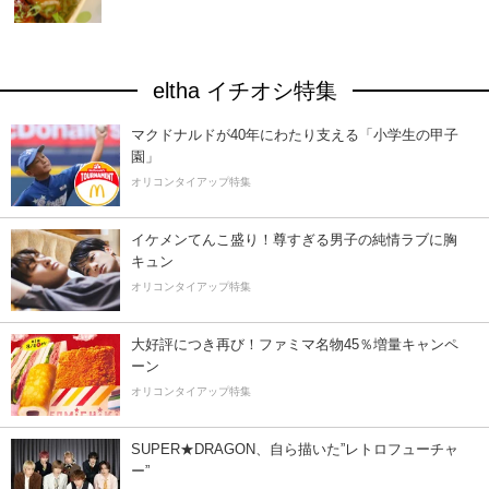
eltha イチオシ特集
マクドナルドが40年にわたり支える「小学生の甲子
園」
オリコンタイアップ特集
イケメンてんこ盛り！尊すぎる男子の純情ラブに胸
キュン
オリコンタイアップ特集
大好評につき再び！ファミマ名物45％増量キャンペ
ーン
オリコンタイアップ特集
SUPER★DRAGON、自ら描いた”レトロフューチャ
ー”