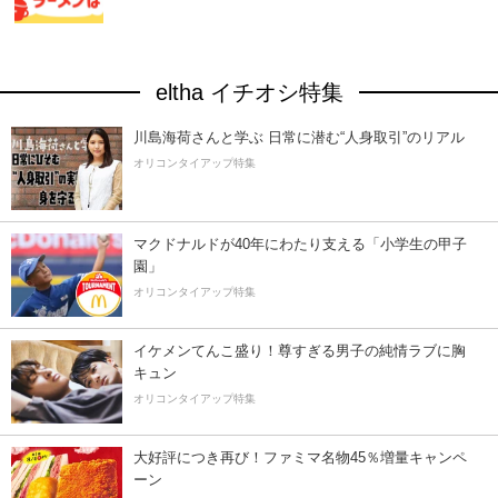
eltha イチオシ特集
川島海荷さんと学ぶ 日常に潜む“人身取引”のリアル
オリコンタイアップ特集
マクドナルドが40年にわたり支える「小学生の甲子
園」
オリコンタイアップ特集
イケメンてんこ盛り！尊すぎる男子の純情ラブに胸
キュン
オリコンタイアップ特集
大好評につき再び！ファミマ名物45％増量キャンペ
ーン