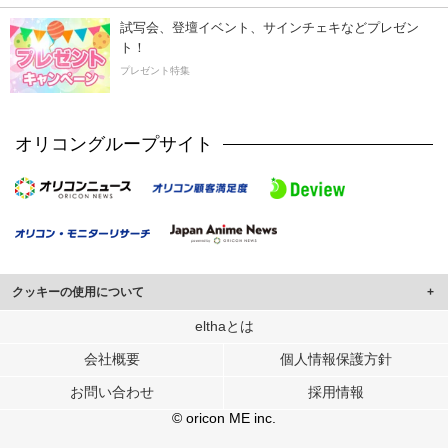
試写会、登壇イベント、サインチェキなどプレゼン
ト！
プレゼント特集
オリコングループサイト
クッキーの使用について
このサイトでは Cookie を使用して、ユーザーに合わせたコンテンツや広告の
elthaとは
表示、ソーシャル メディア機能の提供、広告の表示回数やクリック数の測定を
会社概要
個人情報保護方針
行っています。
また、ユーザーによるサイトの利用状況についても情報を収集し、ソーシャル
お問い合わせ
採用情報
メディアや広告配信、データ解析の各パートナーに提供しています。
各パートナーは、この情報とユーザーが各パートナーに提供した他の情報や、
© oricon ME inc.
ユーザーが各パートナーのサービスを使用したときに収集した他の情報を組み
合わせて使用することがあります。